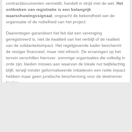
contractdocumenten vermeldt, handelt in strijd met de wet.
Het
ontbreken van registratie is een belangrijk
waarschuwingssignaal
, ongeacht de bekendheid van de
organisatie of de nobelheid van het project.
Daarentegen garandeert het feit dat een vereniging
geregistreerd is, niet de kwaliteit van het verblijf of de realiteit
van de solidariteitsimpact. Het regelgevende kader beschermt
de reiziger financieel, maar niet ethisch. De ervaringen op het
terrein verschillen hierover: sommige organisaties die volledig in
orde zijn, bieden missies aan waarvan de lokale nut twijfelachtig
blijft, terwijl minder geformaliseerde initiatieven een reële impact
hebben maar geen juridische bescherming voor de deelnemer
bieden.
De administratieve stappen van de solidariteitsreis vormen een
complexer geheel dan het lijkt. Tussen de verplichtingen voor
vertrek, de formaliteiten ter plaatse en de wettelijke vereisten
voor de operators, voegt elke laag een beperking toe die de
reiziger vroegtijdig moet identificeren. Het wettelijke kader
bestaat, het beschermt, maar het ontslaat niet van een
zorgvuldige controle van elk document voordat men