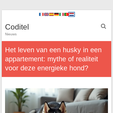
Coditel
Nieuws
Het leven van een husky in een
appartement: mythe of realiteit
voor deze energieke hond?