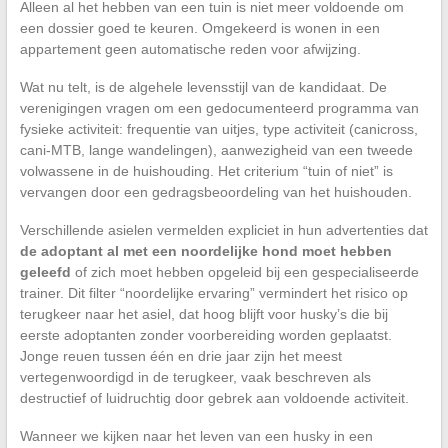
Alleen al het hebben van een tuin is niet meer voldoende om
een dossier goed te keuren. Omgekeerd is wonen in een
appartement geen automatische reden voor afwijzing.
Wat nu telt, is de algehele levensstijl van de kandidaat. De
verenigingen vragen om een gedocumenteerd programma van
fysieke activiteit: frequentie van uitjes, type activiteit (canicross,
cani-MTB, lange wandelingen), aanwezigheid van een tweede
volwassene in de huishouding. Het criterium “tuin of niet” is
vervangen door een gedragsbeoordeling van het huishouden.
Verschillende asielen vermelden expliciet in hun advertenties dat
de adoptant al met een noordelijke hond moet hebben
geleefd
of zich moet hebben opgeleid bij een gespecialiseerde
trainer. Dit filter “noordelijke ervaring” vermindert het risico op
terugkeer naar het asiel, dat hoog blijft voor husky’s die bij
eerste adoptanten zonder voorbereiding worden geplaatst.
Jonge reuen tussen één en drie jaar zijn het meest
vertegenwoordigd in de terugkeer, vaak beschreven als
destructief of luidruchtig door gebrek aan voldoende activiteit.
Wanneer we kijken naar het leven van een husky in een