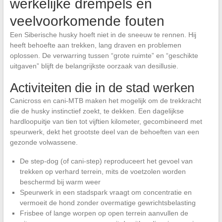
werkelijke drempels en
veelvoorkomende fouten
Een Siberische husky hoeft niet in de sneeuw te rennen. Hij
heeft behoefte aan trekken, lang draven en problemen
oplossen. De verwarring tussen “grote ruimte” en “geschikte
uitgaven” blijft de belangrijkste oorzaak van desillusie.
Activiteiten die in de stad werken
Canicross en cani-MTB maken het mogelijk om de trekkracht
die de husky instinctief zoekt, te dekken. Een dagelijkse
hardloopuitje van tien tot vijftien kilometer, gecombineerd met
speurwerk, dekt het grootste deel van de behoeften van een
gezonde volwassene.
De step-dog (of cani-step) reproduceert het gevoel van
trekken op verhard terrein, mits de voetzolen worden
beschermd bij warm weer
Speurwerk in een stadspark vraagt om concentratie en
vermoeit de hond zonder overmatige gewrichtsbelasting
Frisbee of lange worpen op open terrein aanvullen de