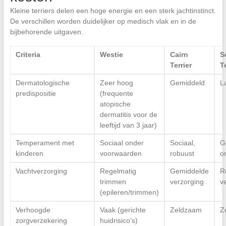
Kleine terriers delen een hoge energie en een sterk jachtinstinct.
De verschillen worden duidelijker op medisch vlak en in de
bijbehorende uitgaven.
Criteria
Westie
Cairn
S
Terrier
T
Dermatologische
Zeer hoog
Gemiddeld
L
predispositie
(frequente
atopische
dermatitis voor de
leeftijd van 3 jaar)
Temperament met
Sociaal onder
Sociaal,
G
kinderen
voorwaarden
robuust
o
Vachtverzorging
Regelmatig
Gemiddelde
R
trimmen
verzorging
v
(epileren/trimmen)
Verhoogde
Vaak (gerichte
Zeldzaam
Z
zorgverzekering
huidrisico’s)