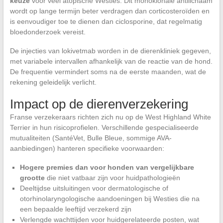
keuze
voor veel atopische Westies. Dit monoklonale antilichaam
wordt op lange termijn beter verdragen dan corticosteroïden en
is eenvoudiger toe te dienen dan ciclosporine, dat regelmatig
bloedonderzoek vereist.
De injecties van lokivetmab worden in de dierenkliniek gegeven,
met variabele intervallen afhankelijk van de reactie van de hond.
De frequentie vermindert soms na de eerste maanden, wat de
rekening geleidelijk verlicht.
Impact op de dierenverzekering
Franse verzekeraars richten zich nu op de West Highland White
Terrier in hun risicoprofielen. Verschillende gespecialiseerde
mutualiteiten (SantéVet, Bulle Bleue, sommige AVA-
aanbiedingen) hanteren specifieke voorwaarden:
Hogere premies dan voor honden van vergelijkbare
grootte
die niet vatbaar zijn voor huidpathologieën
Deeltijdse uitsluitingen voor dermatologische of
otorhinolaryngologische aandoeningen bij Westies die na
een bepaalde leeftijd verzekerd zijn
Verlengde wachttijden voor huidgerelateerde posten, wat