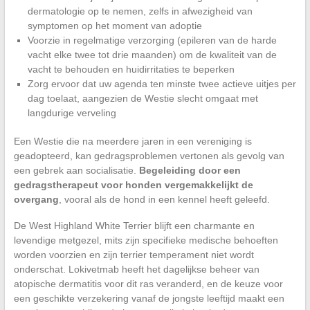
dermatologie op te nemen, zelfs in afwezigheid van
symptomen op het moment van adoptie
Voorzie in regelmatige verzorging (epileren van de harde
vacht elke twee tot drie maanden) om de kwaliteit van de
vacht te behouden en huidirritaties te beperken
Zorg ervoor dat uw agenda ten minste twee actieve uitjes per
dag toelaat, aangezien de Westie slecht omgaat met
langdurige verveling
Een Westie die na meerdere jaren in een vereniging is
geadopteerd, kan gedragsproblemen vertonen als gevolg van
een gebrek aan socialisatie.
Begeleiding door een
gedragstherapeut voor honden vergemakkelijkt de
overgang
, vooral als de hond in een kennel heeft geleefd.
De West Highland White Terrier blijft een charmante en
levendige metgezel, mits zijn specifieke medische behoeften
worden voorzien en zijn terrier temperament niet wordt
onderschat. Lokivetmab heeft het dagelijkse beheer van
atopische dermatitis voor dit ras veranderd, en de keuze voor
een geschikte verzekering vanaf de jongste leeftijd maakt een