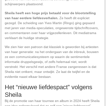
schijnwerpers plaatsvond.
Sheila heeft een hoge prijs betaald voor de blootstelling
van haar eerdere liefdesverhalen.
Ze heeft dit expliciet
gezegd. De scheiding van Yves Martin (Ringo) ging gepaard
met jaren van media-speculaties, ongewenste tijdschriftcovers,
en commentaren over haar vrijgezellenleven. Dit mediatrama
verklaart de huidige strategie.
We zien hier een patroon dat klassiek is geworden bij artiesten
van haar generatie: na het ondergaan van de inbreuk, bouwen
ze een communicatiesysteem op waarin de sentimentele
informatie druppelsgewijs, of zelfs helemaal niet, wordt
verstrekt. Het verschil met andere Franse zangeressen is dat
Sheila niet ontkent, maar ontwijkt. Ze laat de twijfel en de
evidentie naast elkaar bestaan.
Het “nieuwe liefdespact” volgens
Sheila
Bij de promotie van haar tournee en album in 2024 heeft Sheila
een idee geformuleerd dat ze zelf een “nieuw liefdespact”