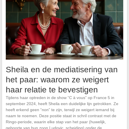
Sheila en de mediatisering van
het paar: waarom ze weigert
haar relatie te bevestigen
Tijdens haar optreden in de show “C à vous” op France 5 in
september 2024, heeft Sheila een duidelijke lijn getrokken. Ze
heeft erkend geen “non” te zijn, terwijl ze weigert iemand bij
naam te noemen. Deze positie staat in schril contrast met de
Ringo-periode, waarin elke stap van het paar (huwelijk,
geboorte van hun zoon Ludovic, scheiding) onder de