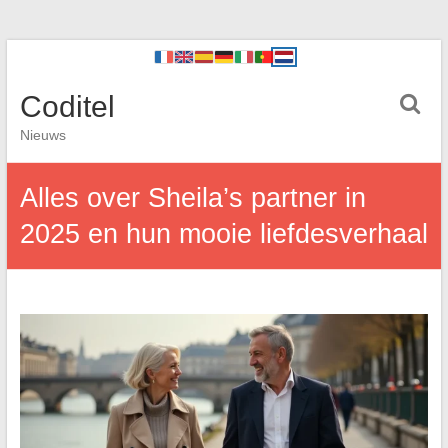
Coditel
Nieuws
Alles over Sheila’s partner in
2025 en hun mooie liefdesverhaal