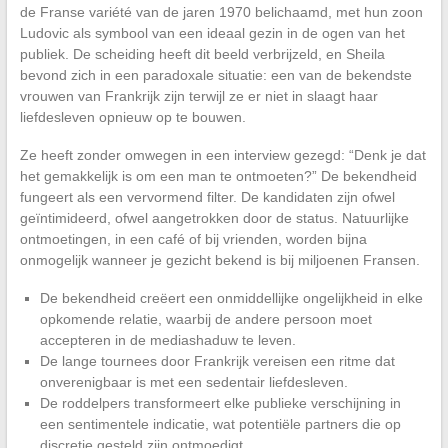
de Franse variété van de jaren 1970 belichaamd, met hun zoon
Ludovic als symbool van een ideaal gezin in de ogen van het
publiek. De scheiding heeft dit beeld verbrijzeld, en Sheila
bevond zich in een paradoxale situatie: een van de bekendste
vrouwen van Frankrijk zijn terwijl ze er niet in slaagt haar
liefdesleven opnieuw op te bouwen.
Ze heeft zonder omwegen in een interview gezegd: “Denk je dat
het gemakkelijk is om een man te ontmoeten?” De bekendheid
fungeert als een vervormend filter. De kandidaten zijn ofwel
geïntimideerd, ofwel aangetrokken door de status. Natuurlijke
ontmoetingen, in een café of bij vrienden, worden bijna
onmogelijk wanneer je gezicht bekend is bij miljoenen Fransen.
De bekendheid creëert een onmiddellijke ongelijkheid in elke
opkomende relatie, waarbij de andere persoon moet
accepteren in de mediashaduw te leven.
De lange tournees door Frankrijk vereisen een ritme dat
onverenigbaar is met een sedentair liefdesleven.
De roddelpers transformeert elke publieke verschijning in
een sentimentele indicatie, wat potentiële partners die op
discretie gesteld zijn ontmoedigt.