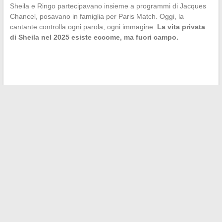
Sheila e Ringo partecipavano insieme a programmi di Jacques
Chancel, posavano in famiglia per Paris Match. Oggi, la
cantante controlla ogni parola, ogni immagine.
La vita privata
di Sheila nel 2025 esiste eccome, ma fuori campo.
←
Come migliorare il tuo benessere quotidiano grazie a