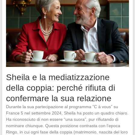
Sheila e la mediatizzazione
della coppia: perché rifiuta di
confermare la sua relazione
Durante la sua partecipazione al programma “C à vous” su
France 5 nel settembre 2024, Sheila ha posto un quadro chiaro.
Ha riconosciuto di non essere “una suora”, pur rifiutando di
nominare chiunque. Questa posizione contrasta con l’epoca
Ringo, in cui ogni fase della coppia (matrimonio, nascita del loro