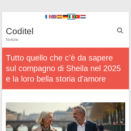
Coditel
Notizie
Tutto quello che c’è da sapere
sul compagno di Sheila nel 2025
e la loro bella storia d’amore