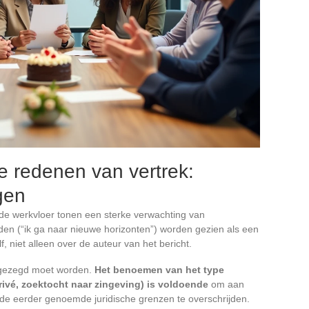
e redenen van vertrek:
gen
de werkvloer tonen een sterke verwachting van
eden (“ik ga naar nieuwe horizonten”) worden gezien als een
lf, niet alleen over de auteur van het bericht.
s gezegd moet worden.
Het benoemen van het type
rivé, zoektocht naar zingeving) is voldoende
om aan
 de eerder genoemde juridische grenzen te overschrijden.