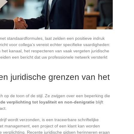
 met standaardformules, laat zelden een positieve indruk
icht voor collega’s vereist echter specifieke vaardigheden:
het kanaal, het respecteren van vaak vergeten juridische
iden een bericht dat uw professionele netwerk versterkt
 en juridische grenzen van het
h op de toon of de stijl. Ze zwijgen over een beperking die
:
de verplichting tot loyaliteit en non-denigratie
blijft
act.
rijf wordt verzonden, is een traceerbare schriftelijke
 het management, een project of een klant kan worden
 verplichting. Recente juridische gidsen herinneren eraan