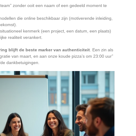
e team” zonder ooit een naam of een gedeeld moment te
modellen die online beschikbaar zijn (motiverende inleiding,
oekomst).
f situationeel kenmerk (een project, een datum, een plaats)
ke realiteit verankert.
ing blijft de beste marker van authenticiteit
. Een zin als
gratie van maart, en aan onze koude pizza’s om 23:00 uur”
fde dankbetuigingen.