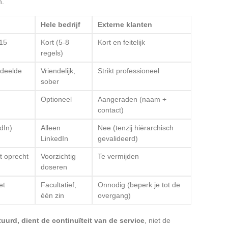
n.
Hele bedrijf
Externe klanten
15
Kort (5-8
Kort en feitelijk
regels)
edeelde
Vriendelijk,
Strikt professioneel
sober
Optioneel
Aangeraden (naam +
contact)
dIn)
Alleen
Nee (tenzij hiërarchisch
LinkedIn
gevalideerd)
t oprecht
Voorzichtig
Te vermijden
doseren
et
Facultatief,
Onnodig (beperk je tot de
één zin
overgang)
uurd, dient de continuïteit van de service
, niet de