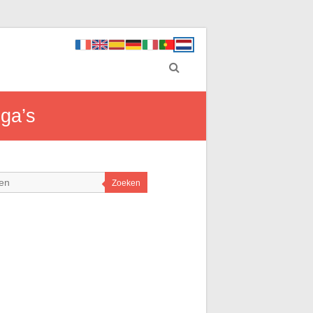
ega’s
Zoeken