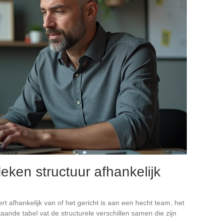
leken structuur afhankelijk
t afhankelijk van of het gericht is aan een hecht team, het
taande tabel vat de structurele verschillen samen die zijn