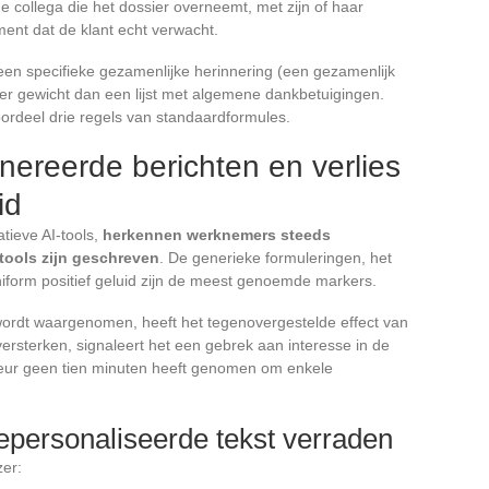
 collega die het dossier overneemt, met zijn of haar
ment dat de klant echt verwacht.
en specifieke gezamenlijke herinnering (een gezamenlijk
er gewicht dan een lijst met algemene dankbetuigingen.
ordeel drie regels van standaardformules.
nereerde berichten en verlies
id
tieve AI-tools,
herkennen werknemers steeds
tools zijn geschreven
. De generieke formuleringen, het
iform positief geluid zijn de meest genoemde markers.
wordt waargenomen, heeft het tegenovergestelde effect van
versterken, signaleert het een gebrek aan interesse in de
uteur geen tien minuten heeft genomen om enkele
gepersonaliseerde tekst verraden
zer: