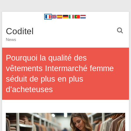
Coditel
News
Pourquoi la qualité des
vêtements Intermarché femme
séduit de plus en plus
d’acheteuses