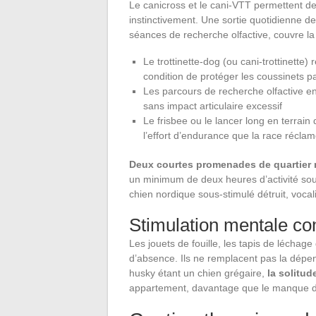
Le canicross et le cani-VTT permettent de
instinctivement. Une sortie quotidienne d
séances de recherche olfactive, couvre la
Le trottinette-dog (ou cani-trottinette)
condition de protéger les coussinets 
Les parcours de recherche olfactive en p
sans impact articulaire excessif
Le frisbee ou le lancer long en terra
l’effort d’endurance que la race récla
Deux courtes promenades de quartier n
un minimum de deux heures d’activité sout
chien nordique sous-stimulé détruit, voca
Stimulation mentale 
Les jouets de fouille, les tapis de léchag
d’absence. Ils ne remplacent pas la dépens
husky étant un chien grégaire,
la solitud
appartement, davantage que le manque d