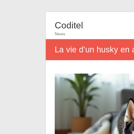
Coditel
News
La vie d’un husky en 