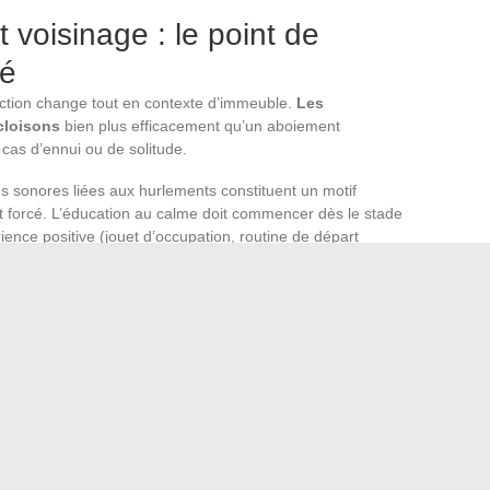
 voisinage : le point de
té
inction change tout en contexte d’immeuble.
Les
cloisons
bien plus efficacement qu’un aboiement
cas d’ennui ou de solitude.
es sonores liées aux hurlements constituent un motif
forcé. L’éducation au calme doit commencer dès le stade
rience positive (jouet d’occupation, routine de départ
pris à rester seul sera extrêmement difficile à
t les voisins directs avant l’arrivée du chien, et de mettre
es semaines pour évaluer objectivement la durée et
nce.
cette vie exige une organisation quotidienne rigoureuse,
issance préalable des spécificités nordiques.
Les refuges
t compris
que le logement n’est qu’une variable parmi
.