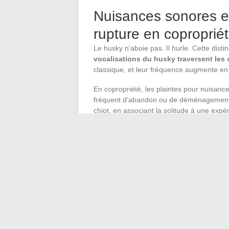
Nuisances sonores et
rupture en coproprié
Le husky n’aboie pas. Il hurle. Cette dist
vocalisations du husky traversent les 
classique, et leur fréquence augmente en 
En copropriété, les plaintes pour nuisanc
fréquent d’abandon ou de déménagement 
chiot, en associant la solitude à une expé
neutre). Un husky adulte qui n’a jamais ap
désensibiliser.
Nous recommandons de prévenir le syndic e
en place un suivi par caméra les premièr
l’intensité des vocalisations en votre abse
Le husky peut vivre en appartement. Mais 
un budget temps conséquent et une conna
qui filtrent sur l’expérience de race on
d’autres, et rarement la plus déterminante