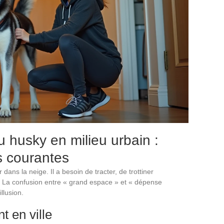
husky en milieu urbain :
rs courantes
dans la neige. Il a besoin de tracter, de trottiner
 La confusion entre « grand espace » et « dépense
llusion.
t en ville