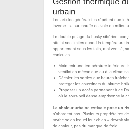
Gestion thermique d
urbain
Les articles généralistes répètent que le h
inverse : la surchauffe estivale en milieu u
Le double pelage du husky sibérien, conçu
atteint ses limites quand la température i
appartement sous les toits, mal ventilé, 
canicules.
Maintenir une température intérieure i
ventilation mécanique ou à la climatisa
Décaler les sorties aux heures fraîche
protéger les coussinets du bitume brûl
Proposer un accès permanent à de l’eau
où le sous-poil dense emprisonne la c
La chaleur urbaine estivale pose un ri
n’abordent pas. Plusieurs propriétaires de
mythe selon lequel leur chien « devrait viv
de chaleur, pas du manque de froid.