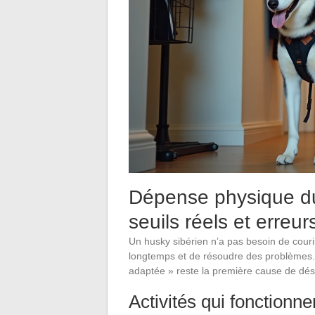
Dépense physique du 
seuils réels et erreu
Un husky sibérien n’a pas besoin de courir 
longtemps et de résoudre des problèmes.
adaptée » reste la première cause de dési
Activités qui fonctionnen