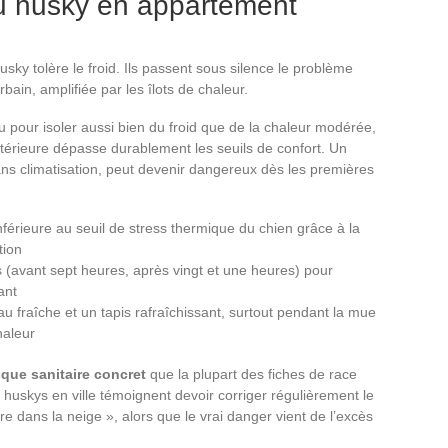
u husky en appartement
usky tolère le froid. Ils passent sous silence le problème
rbain, amplifiée par les îlots de chaleur.
 pour isoler aussi bien du froid que de la chaleur modérée,
ntérieure dépasse durablement les seuils de confort. Un
sans climatisation, peut devenir dangereux dès les premières
nférieure au seuil de stress thermique du chien grâce à la
tion
s (avant sept heures, après vingt et une heures) pour
ant
 fraîche et un tapis rafraîchissant, surtout pendant la mue
haleur
sque sanitaire concret
que la plupart des fiches de race
 huskys en ville témoignent devoir corriger régulièrement le
re dans la neige », alors que le vrai danger vient de l’excès