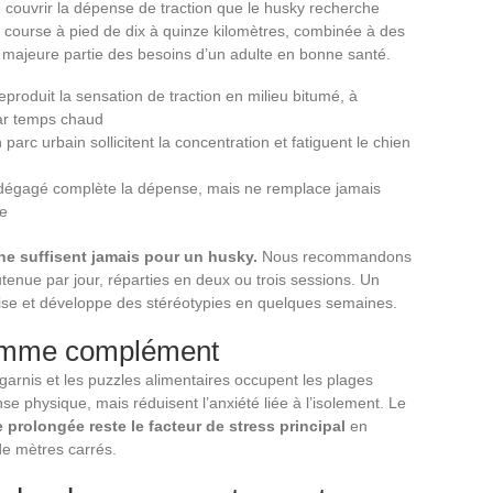
 couvrir la dépense de traction que le husky recherche
e course à pied de dix à quinze kilomètres, combinée à des
 majeure partie des besoins d’un adulte en bonne santé.
 reproduit la sensation de traction en milieu bitumé, à
par temps chaud
arc urbain sollicitent la concentration et fatiguent le chien
in dégagé complète la dépense, mais ne remplace jamais
me
e suffisent jamais pour un husky.
Nous recommandons
enue par jour, réparties en deux ou trois sessions. Un
lise et développe des stéréotypies en quelques semaines.
comme complément
e garnis et les puzzles alimentaires occupent les plages
e physique, mais réduisent l’anxiété liée à l’isolement. Le
e prolongée reste le facteur de stress principal
en
e mètres carrés.