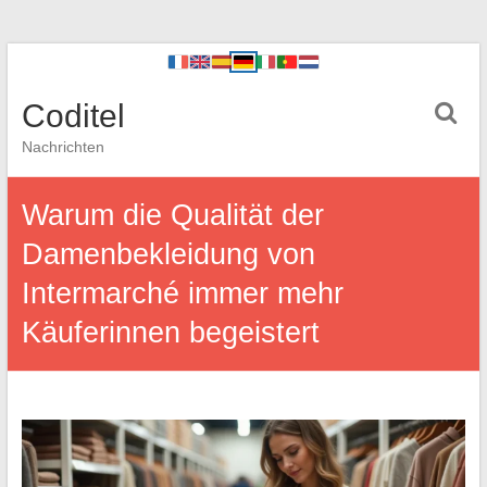
Coditel
Nachrichten
Warum die Qualität der
Damenbekleidung von
Intermarché immer mehr
Käuferinnen begeistert