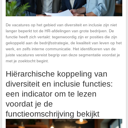
De vacatures op het gebied van diversiteit en inclusie zijn niet
langer beperkt tot de HR-afdelingen van grote bedrijven. De
functie heeft zich vertakt: tegenwoordig zijn er posities die zijn
gekoppeld aan de bedrijfsstrategie, de kwaliteit van leven op het
werk, en zelfs interne communicatie. Het identificeren van de
juiste vacatures vereist begrip van deze segmentatie voordat je
met je zoektocht begint.
Hiërarchische koppeling van
diversiteit en inclusie functies:
een indicator om te lezen
voordat je de
functieomschrijving bekijkt