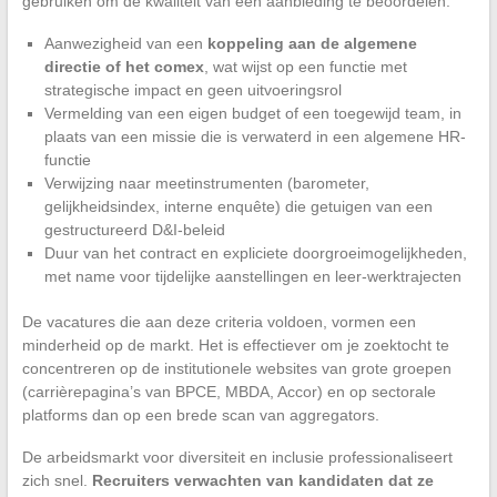
gebruiken om de kwaliteit van een aanbieding te beoordelen:
Aanwezigheid van een
koppeling aan de algemene
directie of het comex
, wat wijst op een functie met
strategische impact en geen uitvoeringsrol
Vermelding van een eigen budget of een toegewijd team, in
plaats van een missie die is verwaterd in een algemene HR-
functie
Verwijzing naar meetinstrumenten (barometer,
gelijkheidsindex, interne enquête) die getuigen van een
gestructureerd D&I-beleid
Duur van het contract en expliciete doorgroeimogelijkheden,
met name voor tijdelijke aanstellingen en leer-werktrajecten
De vacatures die aan deze criteria voldoen, vormen een
minderheid op de markt. Het is effectiever om je zoektocht te
concentreren op de institutionele websites van grote groepen
(carrièrepagina’s van BPCE, MBDA, Accor) en op sectorale
platforms dan op een brede scan van aggregators.
De arbeidsmarkt voor diversiteit en inclusie professionaliseert
zich snel.
Recruiters verwachten van kandidaten dat ze