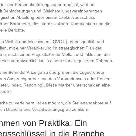
r, der der Personalabteilung zugeordnet ist, wird an
t Behinderungen und Gleichstellungsvereinbarungen
rategischen Abteilung oder einem Exekutivausschuss
rner Barometer, die interdisziplinäre Koordination und die
elle Berichte.
ch Vielfalt und Inklusion mit QVCT (Lebensqualität und
ilen, mit einer Verankerung im strategischen Plan der
, sucht einen Projektleiter für Vielfalt und Inklusion, der
reich verantwortlich ist, in einem stark regulierten Rahmen.
emente in der Anzeige zu überprüfen: die zugeordnete
ernen Ansprechpartner und das Vorhandensein oder Fehlen
eter, Index, Reporting). Diese Marker unterscheiden eine
stelle.
he zu verfeinern, ist es möglich, die Stellenangebote auf
ach Branche und Verantwortungsgrad zu filtern.
men von Praktika: Ein
iegsschlüssel in die Branche