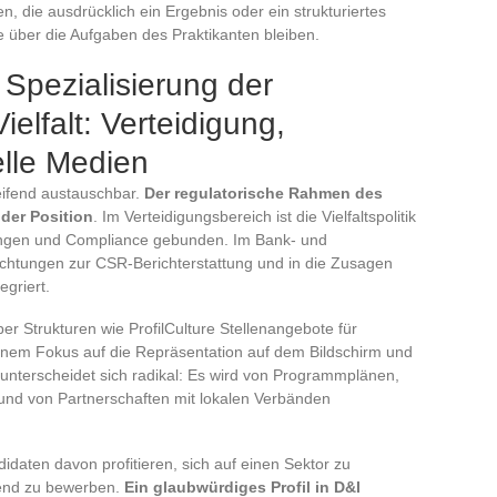
n, die ausdrücklich ein Ergebnis oder ein strukturiertes
e über die Aufgaben des Praktikanten bleiben.
Spezialisierung der
ielfalt: Verteidigung,
elle Medien
eifend austauschbar.
Der regulatorische Rahmen des
 der Position
. Im Verteidigungsbereich ist die Vielfaltspolitik
ungen und Compliance gebunden. Im Bank- und
lichtungen zur CSR-Berichterstattung und in die Zusagen
griert.
ber Strukturen wie ProfilCulture Stellenangebote für
 einem Fokus auf die Repräsentation auf dem Bildschirm und
e unterscheidet sich radikal: Es wird von Programmplänen,
n und von Partnerschaften mit lokalen Verbänden
idaten davon profitieren, sich auf einen Sektor zu
fend zu bewerben.
Ein glaubwürdiges Profil in D&I