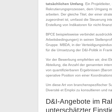
tatsächlichen Umfang
. Ein Projektleite
Rekrutierungsprozessen, dem Umgang mi
arbeiten. Der gleiche Titel, der einer st
zugeordnet ist, umfasst die Steuerung inte
Erstellung von Indikatoren für nicht-finanzi
BPCE beispielsweise verbindet ausdrückli
Arbeitsbedingungen) in seinen Stellenprof
Gruppe. MBDA, in der Verteidigungsindustrie
für die Umsetzung der D&I-Politik in Frank
Vor der Bewerbung empfehlen wir, drei El
Abteilung, die Anzahl der genannten int
von quantifizierbaren Ergebnissen (Barom
operative Position von einer Koordinations
Um diese Art von branchenspezifischer Suc
Diversité et Emploi zu konsultieren und n
D&I-Angebote im Rah
unterschätzter Einst