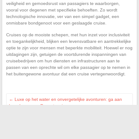
veiligheid en gemoedsrust van passagiers te waarborgen,
vooral voor degenen met specifieke behoeften. Zo wordt
technologische innovatie, ver van een simpel gadget, een
onmisbare bondgenoot voor een geslaagde cruise.
Cruises op de mooiste schepen, met hun inzet voor inclusiviteit
en toegankelijkheid, blijken een levensvatbare en aantrekkelijke
optie te zijn voor mensen met beperkte mobiliteit. Hoewel er nog
uitdagingen zijn, getuigen de voortdurende inspanningen van
cruisebedrijven om hun diensten en infrastructuren aan te
passen van een oprechte wil om elke passagier op te nemen in
het buitengewone avontuur dat een cruise vertegenwoordigt.
←
Luxe op het water en onvergetelijke avonturen: ga aan
boord voor een Ponant cruise
Duurzaamheid van heren jassen: echte getuigenissen van de
Franse markt
→