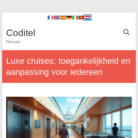
Coditel
Nieuws
Luxe cruises: toegankelijkheid en
aanpassing voor iedereen