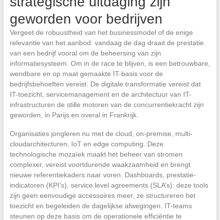
strategische uitdaging zijn
geworden voor bedrijven
Vergeet de robuustheid van het businessmodel of de enige
relevantie van het aanbod: vandaag de dag draait de prestatie
van een bedrijf vooral om de beheersing van zijn
informatiesysteem. Om in de race te blijven, is een betrouwbare,
wendbare en op maat gemaakte IT-basis voor de
bedrijfsbehoeften vereist. De digitale transformatie vereist dat
IT-toezicht, servicemanagement en de architectuur van IT-
infrastructuren de stille motoren van de concurrentiekracht zijn
geworden, in Parijs en overal in Frankrijk.
Organisaties jongleren nu met de cloud, on-premise, multi-
cloudarchitecturen, IoT en edge computing. Deze
technologische mozaïek maakt het beheer van stromen
complexer, vereist voortdurende waakzaamheid en brengt
nieuwe referentiekaders naar voren. Dashboards, prestatie-
indicatoren (KPI’s), service level agreements (SLA’s): deze tools
zijn geen eenvoudige accessoires meer, ze structureren het
toezicht en begeleiden de dagelijkse afwegingen. IT-teams
steunen op deze basis om de operationele efficiëntie te