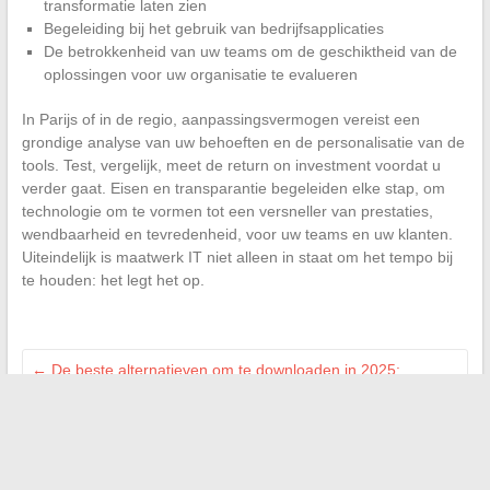
transformatie laten zien
Begeleiding bij het gebruik van bedrijfsapplicaties
De betrokkenheid van uw teams om de geschiktheid van de
oplossingen voor uw organisatie te evalueren
In Parijs of in de regio, aanpassingsvermogen vereist een
grondige analyse van uw behoeften en de personalisatie van de
tools. Test, vergelijk, meet de return on investment voordat u
verder gaat. Eisen en transparantie begeleiden elke stap, om
technologie om te vormen tot een versneller van prestaties,
wendbaarheid en tevredenheid, voor uw teams en uw klanten.
Uiteindelijk is maatwerk IT niet alleen in staat om het tempo bij
te houden: het legt het op.
←
De beste alternatieven om te downloaden in 2025:
complete gids en nuttige tips
De beste high-tech tips om uw jpj naar pdf-bestanden snel te
converteren
→