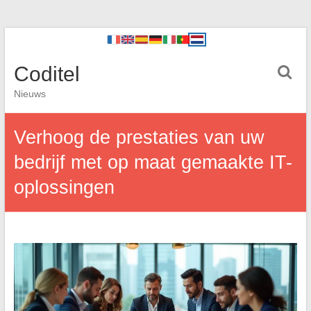
Coditel
Nieuws
Verhoog de prestaties van uw
bedrijf met op maat gemaakte IT-
oplossingen