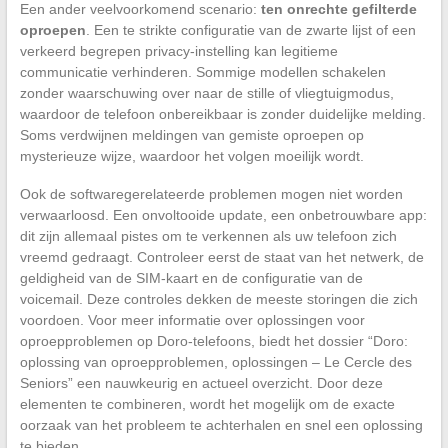
Een ander veelvoorkomend scenario:
ten onrechte gefilterde
oproepen
. Een te strikte configuratie van de zwarte lijst of een
verkeerd begrepen privacy-instelling kan legitieme
communicatie verhinderen. Sommige modellen schakelen
zonder waarschuwing over naar de stille of vliegtuigmodus,
waardoor de telefoon onbereikbaar is zonder duidelijke melding.
Soms verdwijnen meldingen van gemiste oproepen op
mysterieuze wijze, waardoor het volgen moeilijk wordt.
Ook de softwaregerelateerde problemen mogen niet worden
verwaarloosd. Een onvoltooide update, een onbetrouwbare app:
dit zijn allemaal pistes om te verkennen als uw telefoon zich
vreemd gedraagt. Controleer eerst de staat van het netwerk, de
geldigheid van de SIM-kaart en de configuratie van de
voicemail. Deze controles dekken de meeste storingen die zich
voordoen. Voor meer informatie over oplossingen voor
oproepproblemen op Doro-telefoons, biedt het dossier “Doro:
oplossing van oproepproblemen, oplossingen – Le Cercle des
Seniors” een nauwkeurig en actueel overzicht. Door deze
elementen te combineren, wordt het mogelijk om de exacte
oorzaak van het probleem te achterhalen en snel een oplossing
te bieden.