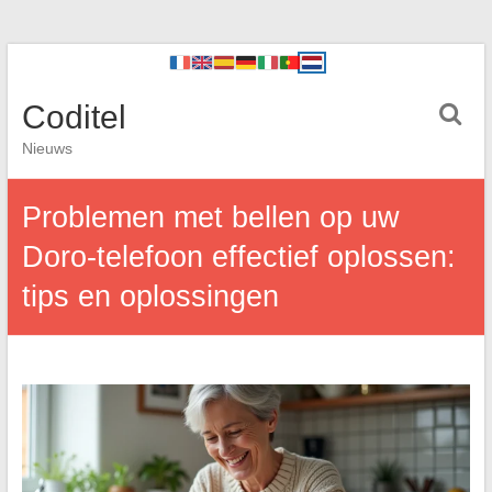
Coditel
Nieuws
Problemen met bellen op uw
Doro-telefoon effectief oplossen:
tips en oplossingen