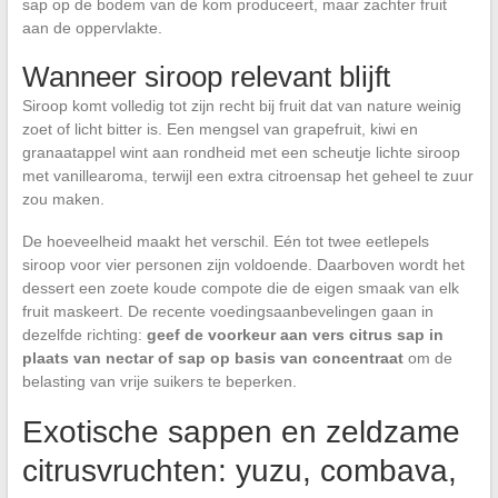
sap op de bodem van de kom produceert, maar zachter fruit
aan de oppervlakte.
Wanneer siroop relevant blijft
Siroop komt volledig tot zijn recht bij fruit dat van nature weinig
zoet of licht bitter is. Een mengsel van grapefruit, kiwi en
granaatappel wint aan rondheid met een scheutje lichte siroop
met vanillearoma, terwijl een extra citroensap het geheel te zuur
zou maken.
De hoeveelheid maakt het verschil. Eén tot twee eetlepels
siroop voor vier personen zijn voldoende. Daarboven wordt het
dessert een zoete koude compote die de eigen smaak van elk
fruit maskeert. De recente voedingsaanbevelingen gaan in
dezelfde richting:
geef de voorkeur aan vers citrus sap in
plaats van nectar of sap op basis van concentraat
om de
belasting van vrije suikers te beperken.
Exotische sappen en zeldzame
citrusvruchten: yuzu, combava,