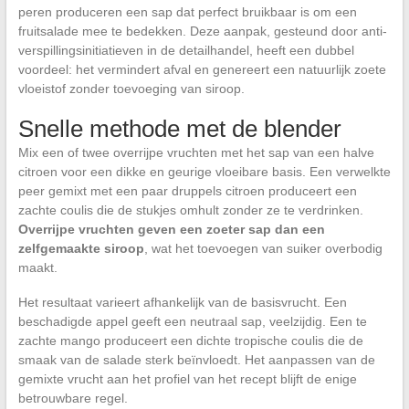
peren produceren een sap dat perfect bruikbaar is om een
fruitsalade mee te bedekken. Deze aanpak, gesteund door anti-
verspillingsinitiatieven in de detailhandel, heeft een dubbel
voordeel: het vermindert afval en genereert een natuurlijk zoete
vloeistof zonder toevoeging van siroop.
Snelle methode met de blender
Mix een of twee overrijpe vruchten met het sap van een halve
citroen voor een dikke en geurige vloeibare basis. Een verwelkte
peer gemixt met een paar druppels citroen produceert een
zachte coulis die de stukjes omhult zonder ze te verdrinken.
Overrijpe vruchten geven een zoeter sap dan een
zelfgemaakte siroop
, wat het toevoegen van suiker overbodig
maakt.
Het resultaat varieert afhankelijk van de basisvrucht. Een
beschadigde appel geeft een neutraal sap, veelzijdig. Een te
zachte mango produceert een dichte tropische coulis die de
smaak van de salade sterk beïnvloedt. Het aanpassen van de
gemixte vrucht aan het profiel van het recept blijft de enige
betrouwbare regel.