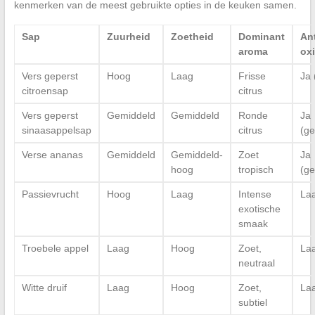
kenmerken van de meest gebruikte opties in de keuken samen.
Sap
Zuurheid
Zoetheid
Dominant
Ant
aroma
oxi
Vers geperst
Hoog
Laag
Frisse
Ja 
citroensap
citrus
Vers geperst
Gemiddeld
Gemiddeld
Ronde
Ja
sinaasappelsap
citrus
(ge
Verse ananas
Gemiddeld
Gemiddeld-
Zoet
Ja
hoog
tropisch
(ge
Passievrucht
Hoog
Laag
Intense
La
exotische
smaak
Troebele appel
Laag
Hoog
Zoet,
La
neutraal
Witte druif
Laag
Hoog
Zoet,
La
subtiel