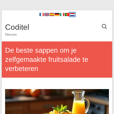
Coditel
Nieuws
De beste sappen om je
zelfgemaakte fruitsalade te
verbeteren