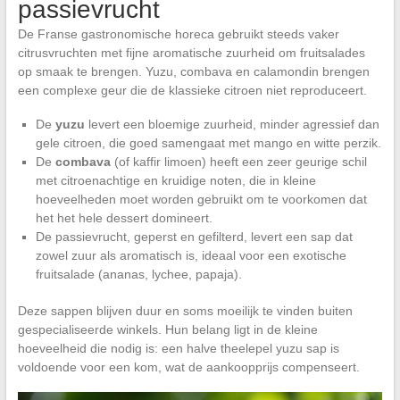
passievrucht
De Franse gastronomische horeca gebruikt steeds vaker
citrusvruchten met fijne aromatische zuurheid om fruitsalades
op smaak te brengen. Yuzu, combava en calamondin brengen
een complexe geur die de klassieke citroen niet reproduceert.
De
yuzu
levert een bloemige zuurheid, minder agressief dan
gele citroen, die goed samengaat met mango en witte perzik.
De
combava
(of kaffir limoen) heeft een zeer geurige schil
met citroenachtige en kruidige noten, die in kleine
hoeveelheden moet worden gebruikt om te voorkomen dat
het het hele dessert domineert.
De passievrucht, geperst en gefilterd, levert een sap dat
zowel zuur als aromatisch is, ideaal voor een exotische
fruitsalade (ananas, lychee, papaja).
Deze sappen blijven duur en soms moeilijk te vinden buiten
gespecialiseerde winkels. Hun belang ligt in de kleine
hoeveelheid die nodig is: een halve theelepel yuzu sap is
voldoende voor een kom, wat de aankoopprijs compenseert.