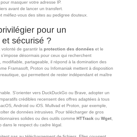
pour masquer votre adresse IP.
hiers avant de lancer un transfert.
et méfiez-vous des sites au pedigree douteux.
privilégier pour un
 et sécurisé ?
a volonté de garantir la
protection des données
et le
s’impose désormais pour ceux qui recherchent
s, modifiable, partageable, il répond à la domination des
me Framasoft, Proton ou Infomaniak mettent à disposition
bureautique, qui permettent de rester indépendant et maître
rnable. S’orienter vers DuckDuckGo ou Brave, adopter un
mparatifs crédibles recensent des offres adaptées à tous
macOS, Android ou iOS. Mullvad et Proton, par exemple,
colter de données intrusives. Pour télécharger de gros
estionnaires solides ou des outils comme
HTTrack
ou
Wget
,
 dans le respect du cadre légal.
imitent pas au téléchargement de fichiers. Elles couvrent