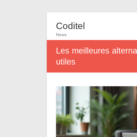
Coditel
News
Les meilleures altern
utiles