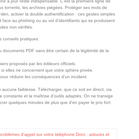
nir à jour reste indispensable. C’est la première ligne de
aux torrents, les archives piégées. Protéger ses mots de
n, activer la double authentification : ces gestes simples
ace au phishing ou au vol d’identifiants qui se produisent
tes non vérifiés.
s conseils pratiques :
u documents PDF sans être certain de la légitimité de la
hiers proposés par les éditeurs officiels.
si elles ne concernent que votre sphère privée.
pour réduire les conséquences d’un incident.
aucune faiblesse. Télécharger, que ce soit en direct, via
 constante et la maîtrise d’outils adaptés. On ne transige
crer quelques minutes de plus que d’en payer le prix fort
oblèmes d’appel sur votre téléphone Doro : astuces et