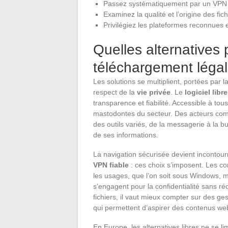
Passez systématiquement par un VPN 
Examinez la qualité et l’origine des fic
Privilégiez les plateformes reconnues 
Quelles alternatives 
téléchargement légal
Les solutions se multiplient, portées par l
respect de la
vie privée
. Le
logiciel libre
transparence et fiabilité. Accessible à tou
mastodontes du secteur. Des acteurs com
des outils variés, de la messagerie à la 
de ses informations.
La navigation sécurisée devient incontou
VPN fiable
: ces choix s’imposent. Les co
les usages, que l’on soit sous Windows, 
s’engagent pour la confidentialité sans ré
fichiers, il vaut mieux compter sur des g
qui permettent d’aspirer des contenus web
En Europe, les alternatives libres ne se l