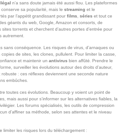
llégal
n’a sans doute jamais été aussi flou. Les plateformes
 conserve sa popularité, mais le
streaming
et le
tés par l’appétit grandissant pour
films
,
séries
et tout ce
e des géants du web, Google, Amazon et consorts, de
 sites torrents et cherchent d’autres portes d’entrée pour
s autrement.
as sans conséquence. Les risques de virus, d’arnaques ou
 copies de sites, les clones, pullulent. Pour limiter la casse,
onfiance et maintenir un
antivirus
bien affûté. Prendre le
forme, surveiller les évolutions autour des droits d’auteur,
t robuste : ces réflexes deviennent une seconde nature
sans embûches.
re toutes ces évolutions. Beaucoup y voient un point de
s, mais aussi pour s’informer sur les alternatives fiables, la
ivilégier. Les forums spécialisés, les outils de compression
cun d’affiner sa méthode, selon ses attentes et le niveau
limiter les risques lors du téléchargement :