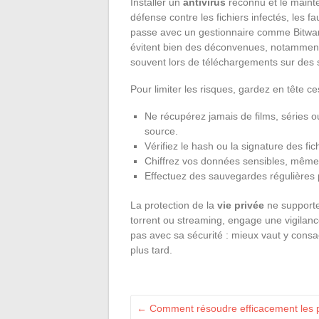
Installer un
antivirus
reconnu et le mainte
défense contre les fichiers infectés, les f
passe avec un gestionnaire comme Bitwarde
évitent bien des déconvenues, notamment f
souvent lors de téléchargements sur des si
Pour limiter les risques, gardez en tête ce
Ne récupérez jamais de films, séries o
source.
Vérifiez le hash ou la signature des fic
Chiffrez vos données sensibles, même 
Effectuez des sauvegardes régulières 
La protection de la
vie privée
ne supporte 
torrent ou streaming, engage une vigilance
pas avec sa sécurité : mieux vaut y consa
plus tard.
←
Comment résoudre efficacement les pr