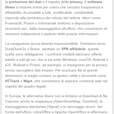
la
protezione dei dati
e il rispetto della
privacy
. Il
software
libero
si impone ormai per coloro che cercano trasparenza e
affidabilità. Accessibile a tutti, modificabile, condivisibile,
risponde alla dominanza dei colossi del settore. Attori come
Framasoft, Proton o Infomaniak mettono a disposizione
strumenti vari, dalla messaggistica all’ufficio, che consentono di
rimanere indipendenti e padroni delle proprie informazioni.
La navigazione sicura diventa imprescindibile. Orientarsi verso
DuckDuckGo o Brave, adottare un
VPN affidabile
: queste
scelte sono obbligatorie. I confronti credibili elencano offerte
adatte a tutti gli usi, che si sia sotto Windows, macOS, Android o
iOS. Mullvad e Proton, ad esempio, si impegnano per la privacy
senza raccogliere dati invasivi. Per scaricare file di grandi
dimensioni, è meglio contare su gestori solidi o strumenti come
HTTrack
o
Wget
, che consentono di aspirare contenuti web nel
rispetto del quadro legale.
In Europa, le alternative libere non si limitano al download di file.
Coprono anche la mappatura (OpenStreetMap, OsmAnd), la
messaggistica istantanea (Signal) o lo stoccaggio sicuro. Sul
fronte dell’ufficio, LibreOffice e Apache OpenOffice si affermano