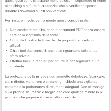
questi gesti semplici evitano molte delusioni, soprattutto di fronte
al phishing o al furto di credenziali che si verificano spesso
durante i download su siti non verificati.
Per limitare i rischi, tieni a mente questi consigli pratici:
Non scaricare mai film, serie o documenti PDF senza essere
certi della legittimità della fonte.
Controlla l’hash o la firma dei file proposti dagli editori
ufficiali.
Cifra i tuoi dati sensibili, anche se riguardano solo la tua
sfera privata.
Effettua backup regolari per ridurre le conseguenze di un
incidente.
La protezione della
privacy
non ammette debolezze. Scaricare,
sia in diretta, via torrent o streaming, richiede una vigilanza
costante e la padronanza di strumenti adeguati. Non si transige
sulla propria sicurezza: è meglio dedicare qualche minuto in più
piuttosto che pagarne il prezzo alto in seguito.