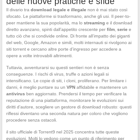
delle nuove pratiche e sfide
Il divario tra
download legale e illegale
non è mai stato così
sfocato. Le piattaforme si trasformano, anche gli usi. Il peer-to-
peer mantiene la sua popolarità, ma lo
streaming
e il download
diretto avanzano, spinti dall’appetito crescente per
film
,
serie
e
tutto ciò che si condivide online. Di fronte all’impatto dei giganti
del web, Google, Amazon e simili, molti internauti si rivolgono ai
siti torrent e cercano altre porte d’ingresso per accedere a
opere a volte introvabili altrimenti.
Tuttavia, avventurarsi su questi sentieri non è senza
conseguenze. I rischi di virus, truffe o azioni legali si
intensificano. Le copie di siti, i cloni, proliferano. Per limitare i
danni, è meglio puntare su un
VPN
affidabile e mantenere un
antivirus
ben aggiornato. Prendersi il tempo per verificare la
reputazione di una piattaforma, monitorare le evoluzioni sui
diritti d’autore, scegliere un gestore di download robusto: questi
riflessi diventano una seconda natura per coloro che vogliono
procedere senza ostacoli.
il sito ufficiale di Torrent9 nel 2025 concentra tutte queste
evoluzioni. Molti lo vedono come un punto di riferimento per