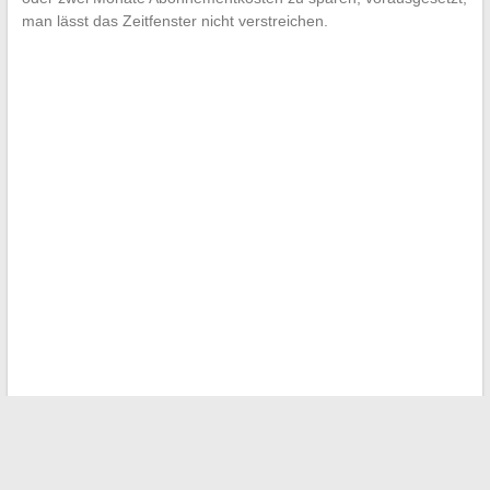
man lässt das Zeitfenster nicht verstreichen.
←
Innovative Lösungen und Dienstleistungen zur täglichen
Unterstützung von Gesundheitsfachkräften
Finden Sie die besten Stellenangebote, die auf Vielfalt und