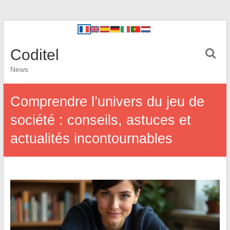
Coditel
News
Comprendre l’univers du jeu de
société : conseils, astuces et
actualités incontournables