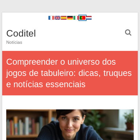
Coditel
Notícias
Compreender o universo dos
jogos de tabuleiro: dicas, truques
e notícias essenciais