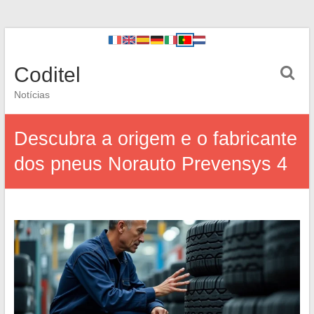
Coditel
Notícias
Descubra a origem e o fabricante
dos pneus Norauto Prevensys 4