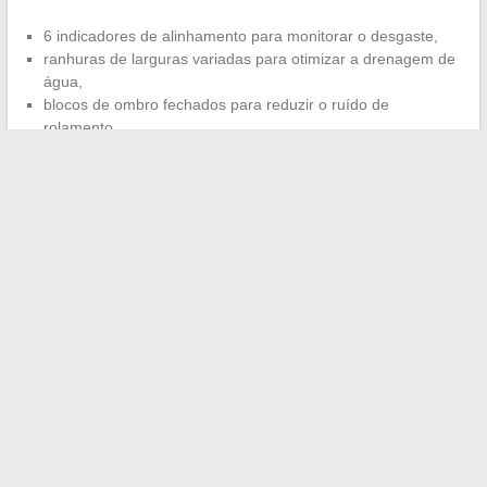
6 indicadores de alinhamento para monitorar o desgaste,
ranhuras de larguras variadas para otimizar a drenagem de
água,
blocos de ombro fechados para reduzir o ruído de
rolamento.
Outro ponto forte: uma
redução de 5% no consumo de
combustível
em comparação ao Prevensys 3, sem aumento de
preço, que permanece entre
41,90 € e 93,88 €
dependendo da
dimensão. Esta escolha industrial atrai motoristas exigentes,
como Léo, para quem a coerência entre a política de fabricação
e o desempenho na estrada faz toda a diferença. Aqui está um
pneu que não se contenta em apenas rodar, mas traça um novo
caminho no mercado.
←
Como aumentar a visibilidade do seu site com os serviços
da Zone Webmaster
As melhores dicas para ter sucesso na busca de emprego e