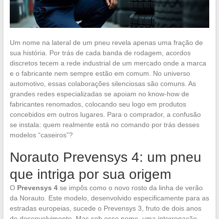
Um nome na lateral de um pneu revela apenas uma fração de
sua história. Por trás de cada banda de rodagem, acordos
discretos tecem a rede industrial de um mercado onde a marca
e o fabricante nem sempre estão em comum. No universo
automotivo, essas colaborações silenciosas são comuns. As
grandes redes especializadas se apoiam no know-how de
fabricantes renomados, colocando seu logo em produtos
concebidos em outros lugares. Para o comprador, a confusão
se instala: quem realmente está no comando por trás desses
modelos “caseiros”?
Norauto Prevensys 4: um pneu
que intriga por sua origem
O
Prevensys 4
se impôs como o novo rosto da linha de verão
da Norauto. Este modelo, desenvolvido especificamente para as
estradas europeias, sucede o Prevensys 3, fruto de dois anos
de desenvolvimento. Mas sob esse nome, uma interrogação