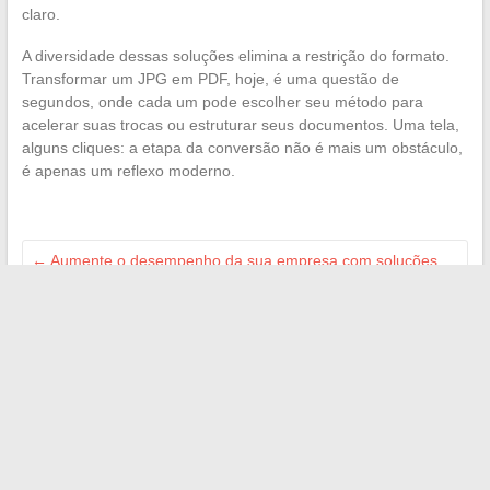
claro.
A diversidade dessas soluções elimina a restrição do formato.
Transformar um JPG em PDF, hoje, é uma questão de
segundos, onde cada um pode escolher seu método para
acelerar suas trocas ou estruturar seus documentos. Uma tela,
alguns cliques: a etapa da conversão não é mais um obstáculo,
é apenas um reflexo moderno.
←
Aumente o desempenho da sua empresa com soluções
de TI sob medida
Como aumentar a visibilidade do seu site com os serviços da
Zone Webmaster
→
Search