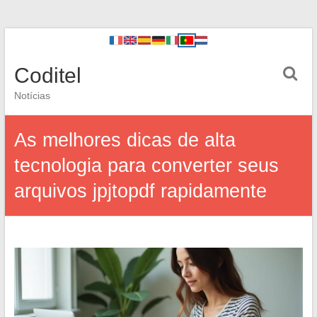
Coditel
Notícias
As melhores dicas de alta
tecnologia para converter seus
arquivos jpjtopdf rapidamente