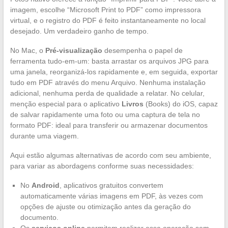
imagem, escolhe “Microsoft Print to PDF” como impressora
virtual, e o registro do PDF é feito instantaneamente no local
desejado. Um verdadeiro ganho de tempo.
No Mac, o
Pré-visualização
desempenha o papel de
ferramenta tudo-em-um: basta arrastar os arquivos JPG para
uma janela, reorganizá-los rapidamente e, em seguida, exportar
tudo em PDF através do menu Arquivo. Nenhuma instalação
adicional, nenhuma perda de qualidade a relatar. No celular,
menção especial para o aplicativo
Livros
(Books) do iOS, capaz
de salvar rapidamente uma foto ou uma captura de tela no
formato PDF: ideal para transferir ou armazenar documentos
durante uma viagem.
Aqui estão algumas alternativas de acordo com seu ambiente,
para variar as abordagens conforme suas necessidades:
No
Android
, aplicativos gratuitos convertem
automaticamente várias imagens em PDF, às vezes com
opções de ajuste ou otimização antes da geração do
documento.
Os
serviços online
permitem realizar essa operação sem