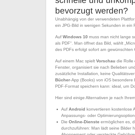
schnelle und unkompl
bevorzugt werden?
Unabhängig von der verwendeten Plattfor
ein JPG-Bild in wenigen Sekunden in ein
Auf
Windows 10
muss man nicht lange su
als PDF“. Man öffnet das Bild, wählt „Micr
des PDFs erfolgt sofort am gewünschten O
Auf einem Mac spielt
Vorschau
die Rolle 
Fenster, organisiert sie nach Belieben un
zusätzliche Installation, keine Qualitätsv
Bücher
-App (Books) von iOS besondere E
PDF-Format speichern kann: ideal, um D
Hier sind einige Alternativen je nach Ihre
Auf
Android
konvertieren kostenlose 
Anpassungs- oder Optimierungsoption
Die
Online-Dienste
ermöglichen es, d
durchzuführen: Man lädt seine Bilder h
Abonnement oder versteckte Gebühren. 