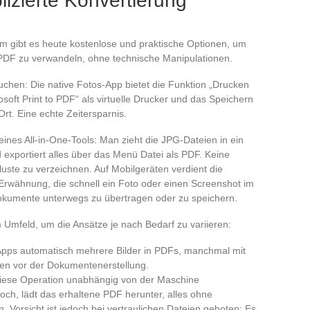
izierte Konvertierung
m gibt es heute kostenlose und praktische Optionen, um
 PDF zu verwandeln, ohne technische Manipulationen.
chen: Die native Fotos-App bietet die Funktion „Drucken
osoft Print to PDF“ als virtuelle Drucker und das Speichern
rt. Eine echte Zeitersparnis.
eines All-in-One-Tools: Man zieht die JPG-Dateien in ein
d exportiert alles über das Menü Datei als PDF. Keine
erluste zu verzeichnen. Auf Mobilgeräten verdient die
rwähnung, die schnell ein Foto oder einen Screenshot im
okumente unterwegs zu übertragen oder zu speichern.
m Umfeld, um die Ansätze je nach Bedarf zu variieren:
Apps automatisch mehrere Bilder in PDFs, manchmal mit
en vor der Dokumentenerstellung.
iese Operation unabhängig von der Maschine
och, lädt das erhaltene PDF herunter, alles ohne
Vorsicht ist jedoch bei vertraulichen Dateien geboten: Es