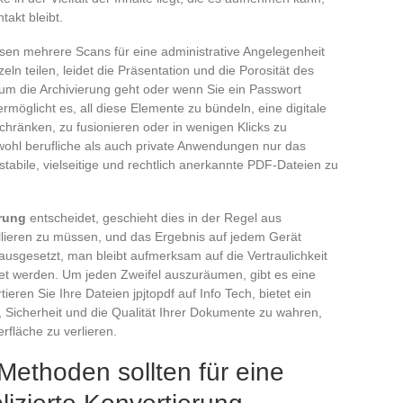
takt bleibt.
sen mehrere Scans für eine administrative Angelegenheit
n teilen, leidet die Präsentation und die Porosität des
 um die Archivierung geht oder wenn Sie ein Passwort
öglicht es, all diese Elemente zu bündeln, eine digitale
chränken, zu fusionieren oder in wenigen Klicks zu
wohl berufliche als auch private Anwendungen nur das
 stabile, vielseitige und rechtlich anerkannte PDF-Dateien zu
rung
entscheidet, geschieht dies in der Regel aus
allieren zu müssen, und das Ergebnis auf jedem Gerät
ausgesetzt, man bleibt aufmerksam auf die Vertraulichkeit
et werden. Um jeden Zweifel auszuräumen, gibt es eine
eren Sie Ihre Dateien jpjtopdf auf Info Tech, bietet ein
, Sicherheit und die Qualität Ihrer Dokumente zu wahren,
rfläche zu verlieren.
ethoden sollten für eine