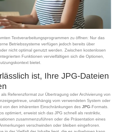
timmten Textverarbeitungsprogrammen zu öffnen: Nur das
erne Betriebssysteme verfügen jedoch bereits über
 oder nicht optimal genutzt werden. Zwischen kostenlosen
tegrierten Funktionen vervielfältigen sich die Optionen,
Nutzungskontext bietet.
ässlich ist, Ihre JPG-Dateien
en
n als Referenzformat zur Übertragung oder Archivierung von
nd Anzeigegetreue, unabhängig vom verwendeten System oder
rnt von den inhärenten Einschränkungen des
JPG
-Formats.
 optimiert, erweist sich das JPG schnell als restriktiv,
mationen zusammenzuführen oder die Präsentation eines
 Anmerkungen verschwinden oder bleiben eingefroren.
 in der Vielfalt der Inhalte liegt, die es aufnehmen kann,