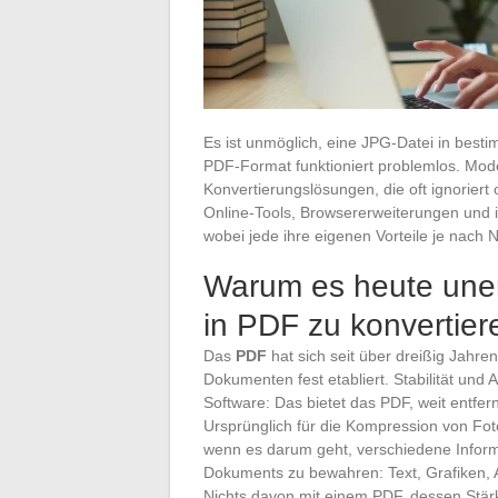
Es ist unmöglich, eine JPG-Datei in bes
PDF-Format funktioniert problemlos. Mod
Konvertierungslösungen, die oft ignoriert
Online-Tools, Browsererweiterungen und in
wobei jede ihre eigenen Vorteile je nach 
Warum es heute unerl
in PDF zu konvertier
Das
PDF
hat sich seit über dreißig Jahre
Dokumenten fest etabliert. Stabilität u
Software: Das bietet das PDF, weit entfe
Ursprünglich für die Kompression von Fotos
wenn es darum geht, verschiedene Infor
Dokuments zu bewahren: Text, Grafiken,
Nichts davon mit einem PDF, dessen Stärke