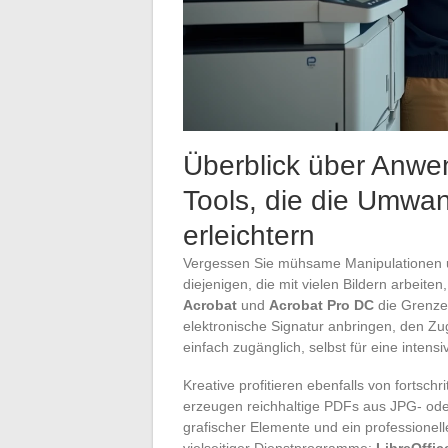
Überblick über Anwe
Tools, die die Umwan
erleichtern
Vergessen Sie mühsame Manipulationen und
diejenigen, die mit vielen Bildern arbeit
Acrobat
und
Acrobat Pro DC
die Grenze
elektronische Signatur anbringen, den Zug
einfach zugänglich, selbst für eine intens
Kreative profitieren ebenfalls von fortschri
erzeugen reichhaltige PDFs aus JPG- ode
grafischer Elemente und ein professionelle
vielseitiger Dienstprogramme:
LibreOffic