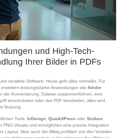
ndungen und High-Tech-
dlung Ihrer Bilder in PDFs
 veraltete Software. Heute geht alles schneller. Für
en, erweitern leistungsstarke Anwendungen wie
Adobe
n der Konvertierung: Dateien zusammenführen, eine
riff einschränken oder das PDF bearbeiten, alles wird
ive Nutzung.
ttlichen Tools:
InDesign
,
QuarkXPress
oder
Scribus
r PNG-Visuals und ermöglichen eine präzise Integration
s Layout. Aber auch der Alltag profitiert von den Vorteilen
e
oder
Inkscape
wandeln und kombinieren Ihre Bilder in