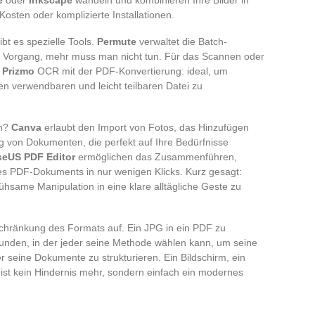
osten oder komplizierte Installationen.
ibt es spezielle Tools.
Permute
verwaltet die Batch-
en Vorgang, mehr muss man nicht tun. Für das Scannen oder
t
Prizmo
OCR mit der PDF-Konvertierung: ideal, um
en verwendbaren und leicht teilbaren Datei zu
en?
Canva
erlaubt den Import von Fotos, das Hinzufügen
ng von Dokumenten, die perfekt auf Ihre Bedürfnisse
seUS PDF Editor
ermöglichen das Zusammenführen,
es PDF-Dokuments in nur wenigen Klicks. Kurz gesagt:
mühsame Manipulation in eine klare alltägliche Geste zu
nschränkung des Formats auf. Ein JPG in ein PDF zu
kunden, in der jeder seine Methode wählen kann, um seine
seine Dokumente zu strukturieren. Ein Bildschirm, ein
g ist kein Hindernis mehr, sondern einfach ein modernes