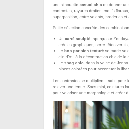
une silhouette
casual chic
ou donner un
contrastes, rayures droites, motifs florau
superposition, entre volants, broderies et
Petite sélection concrète des combinaiso
Un
carré sculpté
, aperçu sur Zendaya
créoles graphiques, serre-têtes vernis,
Le
bob parisien texturé
se marie volo
clin d’œil à la décontraction chic de la 
Le
shag chic
, dans la veine de Jenn
pinces colorées pour accentuer la lib
Les contrastes se multiplient : satin pour
relever une tenue. Sacs mini, ceintures la
pour valoriser une morphologie et créer du