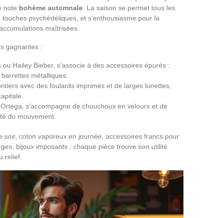
e note
bohème automnale
. La saison se permet tous les
x, touches psychédéliques, et s’enthousiasme pour la
 accumulations maîtrisées.
ns gagnantes :
 ou Hailey Bieber, s’associe à des accessoires épurés :
 barrettes métalliques.
ntiers avec des foulards imprimés et de larges lunettes,
capitale.
a Ortega, s’accompagne de chouchous en velours et de
erté du mouvement.
 le soir, coton vaporeux en journée, accessoires francs pour
rges, bijoux imposants : chaque pièce trouve son utilité
 relief.