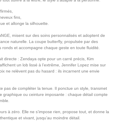
ffirmés,
heveux fins,
e et allonge la silhouette.
NGE, misent sur des soins personnalisés et adoptent de
llance naturelle. La coupe butterfly, propulsée par des
s ronds et accompagne chaque geste en toute fluidité.
fait directe : Zendaya opte pour un carré précis, Kim
ffichent un lob lissé à l’extrême, Jennifer Lopez mise sur
ix ne relèvent pas du hasard : ils incarnent une envie
te pas de compléter la tenue. Il ponctue un style, transmet
ête graphique ou ceinture imposante : chaque détail compte
mble.
s à zéro. Elle ne s’impose rien, propose tout, et donne la
thentique et vivant, jusqu’au moindre détail.