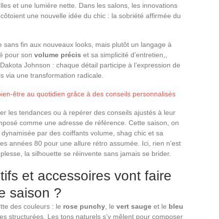
lles et une lumière nette. Dans les salons, les innovations
côtoient une nouvelle idée du chic : la sobriété affirmée du
e sans fin aux nouveaux looks, mais plutôt un langage à
cié pour son
volume précis
et sa simplicité d’entretien,,
 Dakota Johnson : chaque détail participe à l’expression de
is via une transformation radicale.
en-être au quotidien grâce à des conseils personnalisés
er les tendances ou à repérer des conseils ajustés à leur
imposé comme une adresse de référence. Cette saison, on
y dynamisée par des coiffants volume, shag chic et sa
des années 80 pour une allure rétro assumée. Ici, rien n’est
plesse, la silhouette se réinvente sans jamais se brider.
ifs et accessoires vont faire
te saison ?
te des couleurs : le
rose punchy
, le
vert sauge
et le
bleu
tes structurées. Les tons naturels s’y mêlent pour composer