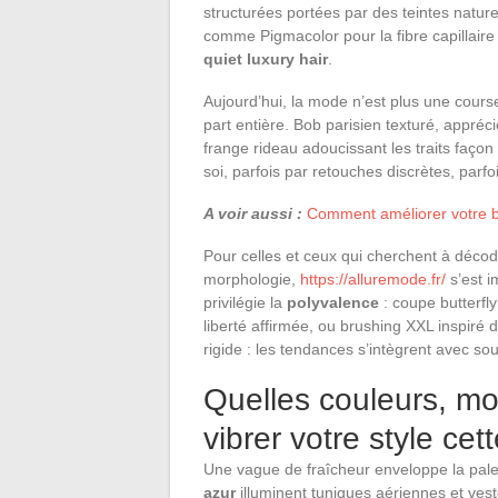
structurées portées par des teintes nature
comme Pigmacolor pour la fibre capillaire 
quiet luxury hair
.
Aujourd’hui, la mode n’est plus une cours
part entière. Bob parisien texturé, appré
frange rideau adoucissant les traits façon
soi, parfois par retouches discrètes, parfo
A voir aussi :
Comment améliorer votre bi
Pour celles et ceux qui cherchent à décod
morphologie,
https://alluremode.fr/
s’est 
privilégie la
polyvalence
: coupe butterfl
liberté affirmée, ou brushing XXL inspiré 
rigide : les tendances s’intègrent avec sou
Quelles couleurs, mot
vibrer votre style cet
Une vague de fraîcheur enveloppe la palet
azur
illuminent tuniques aériennes et ves