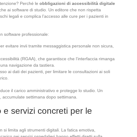
ttenzione? Perché le
obbligazioni di accessibilità digitale
he ai software di studio. Un editore che non rispetta
chi legali e complica l’accesso alle cure per i pazienti in
un software professionale:
er evitare invii tramite messaggistica personale non sicura,
accessibilità (RGAA), che garantisce che l’interfaccia rimanga
o una navigazione da tastiera.
so ai dati dei pazienti, per limitare le consultazioni ai soli
rico.
iduce il carico amministrativo e protegge lo studio. Un
bili, accumulate settimana dopo settimana.
e servizi concreti per le
n si limita agli strumenti digitali. La fatica emotiva,
ccarico nei servizi ospedalieri hanno effetti diretti sulla