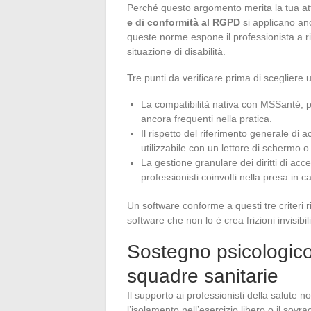
Perché questo argomento merita la tua a
e di conformità al RGPD
si applicano anc
queste norme espone il professionista a ris
situazione di disabilità.
Tre punti da verificare prima di scegliere 
La compatibilità nativa con MSSanté, p
ancora frequenti nella pratica.
Il rispetto del riferimento generale di 
utilizzabile con un lettore di schermo 
La gestione granulare dei diritti di acces
professionisti coinvolti nella presa in ca
Un software conforme a questi tre criteri r
software che non lo è crea frizioni invisi
Sostegno psicologico 
squadre sanitarie
Il supporto ai professionisti della salute no
l’isolamento nell’esercizio libero o il sovra