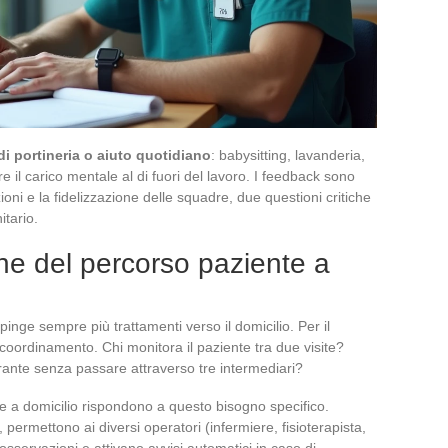
 di portineria o aiuto quotidiano
: babysitting, lavanderia,
re il carico mentale al di fuori del lavoro. I feedback sono
sizioni e la fidelizzazione delle squadre, due questioni critiche
itario.
one del percorso paziente a
pinge sempre più trattamenti verso il domicilio. Per il
l coordinamento. Chi monitora il paziente tra due visite?
ante senza passare attraverso tre intermediari?
e a domicilio rispondono a questo bisogno specifico.
 permettono ai diversi operatori (infermiere, fisioterapista,
osservazioni e attivano avvisi automatici in caso di