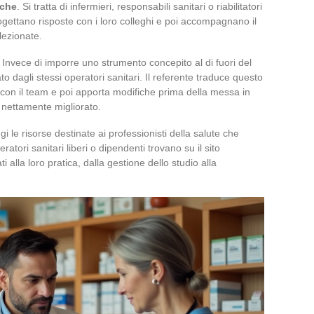
iche
. Si tratta di infermieri, responsabili sanitari o riabilitatori
rogettano risposte con i loro colleghi e poi accompagnano il
lezionate.
Invece di imporre uno strumento concepito al di fuori del
to dagli stessi operatori sanitari. Il referente traduce questo
i con il team e poi apporta modifiche prima della messa in
a nettamente migliorato.
i le risorse destinate ai professionisti della salute che
atori sanitari liberi o dipendenti trovano su il sito
ti alla loro pratica, dalla gestione dello studio alla