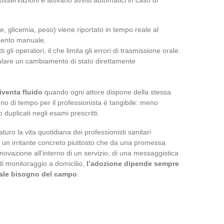
e, glicemia, peso) viene riportato in tempo reale al
imento manuale.
ti gli operatori, il che limita gli errori di trasmissione orale.
nalare un cambiamento di stato direttamente
iventa fluido
quando ogni attore dispone della stessa
no di tempo per il professionista è tangibile: meno
duplicati negli esami prescritti.
uro la vita quotidiana dei professionisti sanitari
 un irritante concreto piuttosto che da una promessa
innovazione all’interno di un servizio, di una messaggistica
di monitoraggio a domicilio,
l’adozione dipende sempre
reale bisogno del campo
.