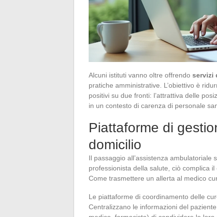
Alcuni istituti vanno oltre offrendo
servizi
pratiche amministrative. L’obiettivo è ridur
positivi su due fronti: l’attrattiva delle po
in un contesto di carenza di personale san
Piattaforme di gesti
domicilio
Il passaggio all’assistenza ambulatoriale s
professionista della salute, ciò complica i
Come trasmettere un allerta al medico cur
Le piattaforme di coordinamento delle cur
Centralizzano le informazioni del paziente,
medico, farmacista) di condividere le loro 