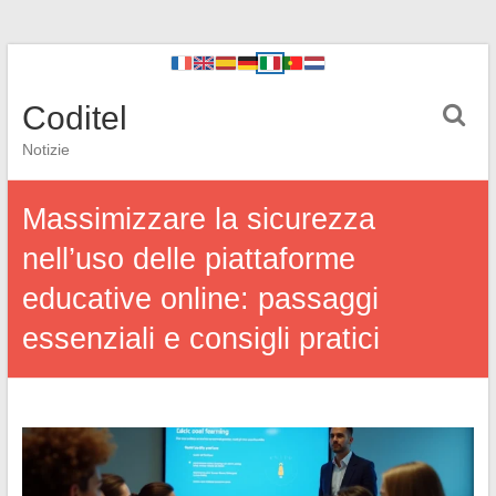
Coditel
Notizie
Massimizzare la sicurezza
nell’uso delle piattaforme
educative online: passaggi
essenziali e consigli pratici