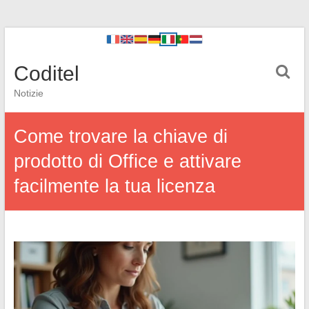
Coditel
Notizie
Come trovare la chiave di
prodotto di Office e attivare
facilmente la tua licenza