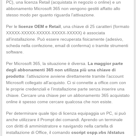
PC), una licenza Retail (acquistata in negozio o online) e un
abbonamento Microsoft 365 non vengono gestiti affatto allo
stesso modo per quanto riguarda l’attivazione.
Per le
licenze OEM e Retail
, una chiave di 25 caratteri (formato
XXXXX-XXXXX-XXXXX-XXXXX-XXXXX) è associata
all’installazione. Può essere recuperata fisicamente (adesivo,
scheda nella confezione, email di conferma) o tramite strumenti
software.
Per Microsoft 365, la situazione è diversa.
La maggior parte
degli abbonamenti 365 non utilizza più una chiave di
prodotto
: l’attivazione avviene direttamente tramite l’account
Microsoft collegato all’acquisto. Ci si connette a office.com con
le proprie credenziali e l’installazione parte senza inserire una
chiave. Cercare una chiave per un abbonamento 365 acquistato
online è spesso come cercare qualcosa che non esiste.
Per determinare quale tipo di licenza equipaggia un PC, si può
anche utilizzare il Prompt dei comandi. Aprendo un terminale
con diritti di amministratore e navigando nella cartella di
installazione di Office, il comando
cscript ospp.vbs /dstatus