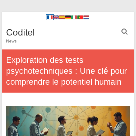
Coditel
News
Exploration des tests
psychotechniques : Une clé pour
comprendre le potentiel humain