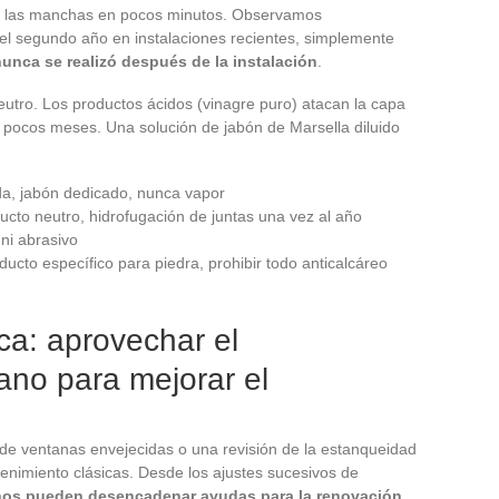
e las manchas en pocos minutos. Observamos
el segundo año en instalaciones recientes, simplemente
nunca se realizó después de la instalación
.
neutro. Los productos ácidos (vinagre puro) atacan la capa
 pocos meses. Una solución de jabón de Marsella diluido
da, jabón dedicado, nunca vapor
ucto neutro, hidrofugación de juntas una vez al año
 ni abrasivo
oducto específico para piedra, prohibir todo anticalcáreo
ca: aprovechar el
ano para mejorar el
de ventanas envejecidas o una revisión de la estanqueidad
enimiento clásicas. Desde los ajustes sucesivos de
anos pueden desencadenar ayudas para la renovación