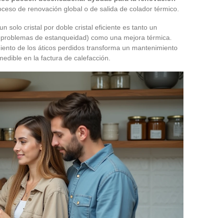
ceso de renovación global o de salida de colador térmico.
solo cristal por doble cristal eficiente es tanto un
 problemas de estanqueidad) como una mejora térmica.
iento de los áticos perdidos transforma un mantenimiento
edible en la factura de calefacción.