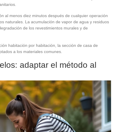
anitarios.
ación al menos diez minutos después de cualquier operación
dos naturales. La acumulación de vapor de agua y residuos
degradación de los revestimientos murales y de
ción habitación por habitación, la sección de casa de
aptados a los materiales comunes.
los: adaptar el método al