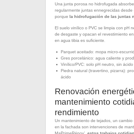
Una junta porosa no hidrofugada absorb
regularmente juntas ennegrecidas desde 
porque
la hidrofugación de las juntas 
El suelo vinílico o PVC se limpia con pH 
de desgaste y opacan el revestimiento en
en agua tibia es suficiente.
Parquet aceitado: mopa micro-escurri
Gres porcelánico: agua caliente y prod
Vinílico/PVC: solo pH neutro, sin ácido
Piedra natural (travertino, pizarra): pr
ácido
Renovación energéti
mantenimiento cotidi
rendimiento
Un mantenimiento de tejados, un cambio 
en la fachada son intervenciones de mant
MaPrimeRénov’,
estos trabajos cotidi