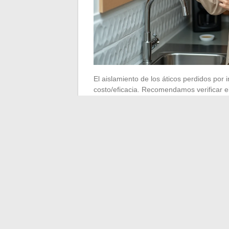
El aislamiento de los áticos perdidos por 
costo/eficacia. Recomendamos verificar el
tejados: un aislante comprimido o húmedo 
térmica.
Puntos de control e
descuidados
La mayoría de las guías de mantenimient
limpiar las canaletas). Preferimos centr
ignorados durante los diagnósticos.
Sifones y evacuaciones: un sifón de d
reducen el caudal y generan retornos
veces al año previenen los atascos