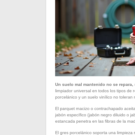
Un suelo mal mantenido no se repara, 
limpiador universal en todos los tipos de
porcelánico y un suelo vinílico no tolera
El parquet macizo o contrachapado acei
jabón específico (jabón negro diluido o j
estancada penetra en las fibras de la mad
El gres porcelánico soporta una limpieza 