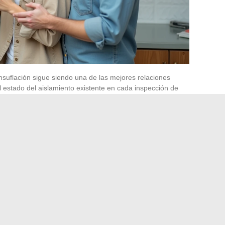
insuflación sigue siendo una de las mejores relaciones
 estado del aislamiento existente en cada inspección de
ha perdido una parte significativa de su resistencia
stacionales a menudo
o enumeran tareas evidentes (purgar los radiadores,
arnos en los puntos de control que vemos sistemáticamente
ucha o de fregadero nunca limpiado acumula biofilms que
 de olores. Un desmontaje y una limpieza mecánica dos