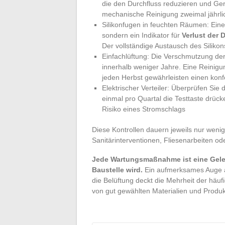
die den Durchfluss reduzieren und G
mechanische Reinigung zweimal jährli
Silikonfugen in feuchten Räumen: Ein
sondern ein Indikator für
Verlust der 
Der vollständige Austausch des Siliko
Einfachlüftung: Die Verschmutzung der 
innerhalb weniger Jahre. Eine Reinig
jeden Herbst gewährleisten einen kon
Elektrischer Verteiler: Überprüfen Si
einmal pro Quartal die Testtaste drück
Risiko eines Stromschlags
Diese Kontrollen dauern jeweils nur wenig
Sanitärinterventionen, Fliesenarbeiten o
Jede Wartungsmaßnahme ist eine Geleg
Baustelle wird.
Ein aufmerksames Auge a
die Belüftung deckt die Mehrheit der häu
von gut gewählten Materialien und Produkt