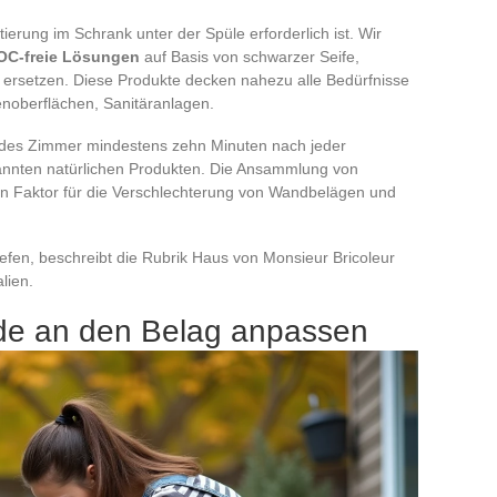
tierung im Schrank unter der Spüle erforderlich ist. Wir
VOC-freie Lösungen
auf Basis von schwarzer Seife,
ersetzen. Diese Produkte decken nahezu alle Bedürfnisse
enoberflächen, Sanitäranlagen.
edes Zimmer mindestens zehn Minuten nach jeder
nannten natürlichen Produkten. Die Ansammlung von
n Faktor für die Verschlechterung von Wandbelägen und
efen, beschreibt die Rubrik Haus von Monsieur Bricoleur
lien.
de an den Belag anpassen