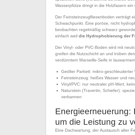
Wasserpfütze dringt in die Holzfasern ein 
Der Feinsteinzeugfliesenboden verträgt e
Schwachpunkt. Eine poröse, nicht hydroph
beobachten regelmäßig schwarz geworden
einfach weil
die Hydrophobierung der F
Der Vinyl- oder PVC-Boden wird mit neutr
greifen die Nutzschicht an und trüben de
verdünntem Marseille-Seife in lauwarmem
Geölter Parkett: mikro-geschleuderter
Feinsteinzeug: heißes Wasser und neu
Vinyl/PVC: nur neutraler pH-Wert, kein
Naturstein (Travertin, Schiefer): spezi
verbannen
Energieerneuerung: 
um die Leistung zu 
Eine Dachwartung, der Austausch alter F