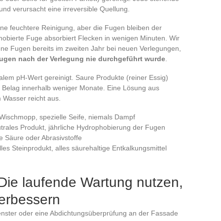
und verursacht eine irreversible Quellung.
ine feuchtere Reinigung, aber die Fugen bleiben der
obierte Fuge absorbiert Flecken in wenigen Minuten. Wir
e Fugen bereits im zweiten Jahr bei neuen Verlegungen,
ugen nach der Verlegung nie durchgeführt wurde
.
alem pH-Wert gereinigt. Saure Produkte (reiner Essig)
n Belag innerhalb weniger Monate. Eine Lösung aus
 Wasser reicht aus.
 Wischmopp, spezielle Seife, niemals Dampf
trales Produkt, jährliche Hydrophobierung der Fugen
e Säure oder Abrasivstoffe
elles Steinprodukt, alles säurehaltige Entkalkungsmittel
Die laufende Wartung nutzen,
verbessern
enster oder eine Abdichtungsüberprüfung an der Fassade