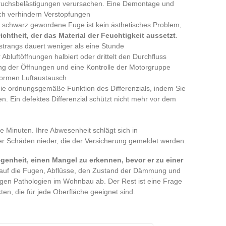
eruchsbelästigungen verursachen. Eine Demontage und
ch verhindern Verstopfungen
e schwarz gewordene Fuge ist kein ästhetisches Problem,
Dichtheit, der das Material der Feuchtigkeit aussetzt
.
nstrangs dauert weniger als eine Stunde
Abluftöffnungen halbiert oder drittelt den Durchfluss
ung der Öffnungen und eine Kontrolle der Motorgruppe
formen Luftaustausch
e die ordnungsgemäße Funktion des Differenzials, indem Sie
en. Ein defektes Differenzial schützt nicht mehr vor dem
e Minuten. Ihre Abwesenheit schlägt sich in
der Schäden nieder, die der Versicherung gemeldet werden.
enheit, einen Mangel zu erkennen, bevor er zu einer
uf die Fugen, Abflüsse, den Zustand der Dämmung und
figen Pathologien im Wohnbau ab. Der Rest ist eine Frage
en, die für jede Oberfläche geeignet sind.