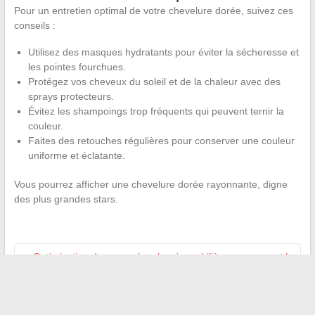
Pour un entretien optimal de votre chevelure dorée, suivez ces
conseils :
Utilisez des masques hydratants pour éviter la sécheresse et
les pointes fourchues.
Protégez vos cheveux du soleil et de la chaleur avec des
sprays protecteurs.
Évitez les shampoings trop fréquents qui peuvent ternir la
couleur.
Faites des retouches régulières pour conserver une couleur
uniforme et éclatante.
Vous pourrez afficher une chevelure dorée rayonnante, digne
des plus grandes stars.
←
Optimisation de vos recherches immobilières : comment le
web peut vous aider
Amélioration de l’expérience utilisateur : les plateformes web
incontournables pour une navigation optimisée
→