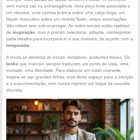
sem nunca cair na extravagância. Uma peça forte associada a
um clássico, uma camisa branca sobre uma calça larga, um
blazer masculino sobre um vestido fluido: essas associações
dão relevo sem sobrecarregar. As redes sociais estão repletas
de
inspiração
, mas é preciso selecionar, adaptar, reinterpretar
cada detalhe para incorporá-lo à sua maneira, de acordo com a
temporada
.
A moda se alimenta de trocas, tentativas, acidentes felizes. Os
looks
que marcam sempre traduzem um ponto de vista, uma
vontade, uma liberdade. Para elaborar um estilo coerente,
inspire-se nas grandes linhas, mas deixe espaço para a intuição
e a experimentação, sem nunca reprimir um toque de ousadia
discreta.