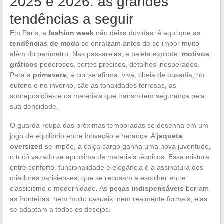
2025 e 2026: as grandes
tendências a seguir
Em Paris, a
fashion week
não deixa dúvidas: é aqui que as
tendências de moda
se enraízam antes de se impor muito
além do perímetro. Nas passarelas, a paleta explode:
motivos
gráficos
poderosos, cortes precisos, detalhes inesperados.
Para a
primavera
, a cor se afirma, viva, cheia de ousadia; no
outono e no inverno, são as tonalidades terrosas, as
sobreposições e os materiais que transmitem segurança pela
sua densidade.
O guarda-roupa das próximas temporadas se desenha em um
jogo de equilíbrio entre inovação e herança. A
jaqueta
oversized
se impõe, a calça cargo ganha uma nova juventude,
o tricô vazado se aproxima de materiais técnicos. Essa mistura
entre conforto, funcionalidade e elegância é a assinatura dos
criadores parisienses, que se recusam a escolher entre
classicismo e modernidade. As
peças indispensáveis
borram
as fronteiras: nem muito casuais, nem realmente formais, elas
se adaptam a todos os desejos.