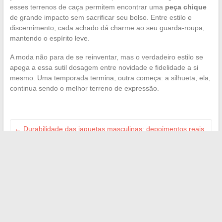
esses terrenos de caça permitem encontrar uma
peça chique
de grande impacto sem sacrificar seu bolso. Entre estilo e
discernimento, cada achado dá charme ao seu guarda-roupa,
mantendo o espírito leve.
A moda não para de se reinventar, mas o verdadeiro estilo se
apega a essa sutil dosagem entre novidade e fidelidade a si
mesmo. Uma temporada termina, outra começa: a silhueta, ela,
continua sendo o melhor terreno de expressão.
←
Durabilidade das jaquetas masculinas: depoimentos reais
do mercado francês
Como reconhecer um verdadeiro Snipes: dicas e opiniões
sobre a confiabilidade da Snipes
→
Search