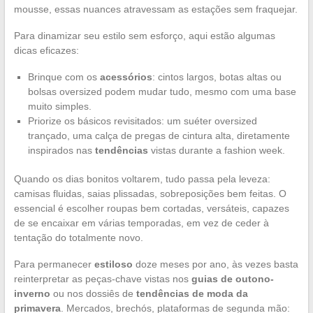
mousse, essas nuances atravessam as estações sem fraquejar.
Para dinamizar seu estilo sem esforço, aqui estão algumas
dicas eficazes:
Brinque com os
acessórios
: cintos largos, botas altas ou
bolsas oversized podem mudar tudo, mesmo com uma base
muito simples.
Priorize os básicos revisitados: um suéter oversized
trançado, uma calça de pregas de cintura alta, diretamente
inspirados nas
tendências
vistas durante a fashion week.
Quando os dias bonitos voltarem, tudo passa pela leveza:
camisas fluidas, saias plissadas, sobreposições bem feitas. O
essencial é escolher roupas bem cortadas, versáteis, capazes
de se encaixar em várias temporadas, em vez de ceder à
tentação do totalmente novo.
Para permanecer
estiloso
doze meses por ano, às vezes basta
reinterpretar as peças-chave vistas nos
guias de outono-
inverno
ou nos dossiês de
tendências de moda da
primavera
. Mercados, brechós, plataformas de segunda mão: