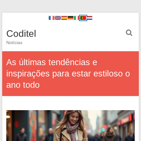
Coditel
Notícias
As últimas tendências e
inspirações para estar estiloso o
ano todo