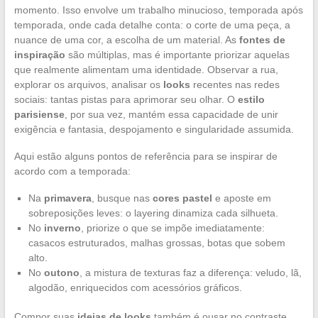
momento. Isso envolve um trabalho minucioso, temporada após
temporada, onde cada detalhe conta: o corte de uma peça, a
nuance de uma cor, a escolha de um material. As
fontes de
inspiração
são múltiplas, mas é importante priorizar aquelas
que realmente alimentam uma identidade. Observar a rua,
explorar os arquivos, analisar os
looks
recentes nas redes
sociais: tantas pistas para aprimorar seu olhar. O
estilo
parisiense
, por sua vez, mantém essa capacidade de unir
exigência e fantasia, despojamento e singularidade assumida.
Aqui estão alguns pontos de referência para se inspirar de
acordo com a temporada:
Na
primavera
, busque nas
cores pastel
e aposte em
sobreposições leves: o layering dinamiza cada silhueta.
No
inverno
, priorize o que se impõe imediatamente:
casacos estruturados, malhas grossas, botas que sobem
alto.
No
outono
, a mistura de texturas faz a diferença: veludo, lã,
algodão, enriquecidos com acessórios gráficos.
Compor suas
ideias de looks
também é ousar no contraste