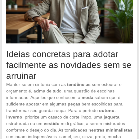
Ideias concretas para adotar
facilmente as novidades sem se
arruinar
Manter-se em sintonia com as
tendências
sem estourar o
orçamento é, acima de tudo, uma questão de escolhas
informadas. Aqueles que conhecem a
moda
sabem que é
suficiente apostar em algumas
peças
bem escolhidas para
transformar seu guarda-roupa. Para o período
outono-
inverno
, priorize um casaco de corte limpo, uma
jaqueta
estruturada ou um
vestido
midi gráfico, a serem misturados
conforme o desejo do dia. As tonalidades
neutras minimalistas
continuam indispensáveis: camel, cru, cinza, preto, mocha