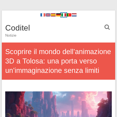
Coditel
Notizie
Scoprire il mondo dell’animazione
3D a Tolosa: una porta verso
un’immaginazione senza limiti