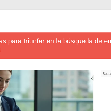
as para triunfar en la búsqueda de e
4