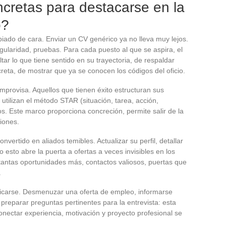
cretas para destacarse en la
o?
ado de cara. Enviar un CV genérico ya no lleva muy lejos.
gularidad, pruebas. Para cada puesto al que se aspira, el
tar lo que tiene sentido en su trayectoria, de respaldar
eta, de mostrar que ya se conocen los códigos del oficio.
improvisa. Aquellos que tienen éxito estructuran sus
 utilizan el método STAR (situación, tarea, acción,
s. Este marco proporciona concreción, permite salir de la
iones.
vertido en aliados temibles. Actualizar su perfil, detallar
o esto abre la puerta a ofertas a veces invisibles en los
a tantas oportunidades más, contactos valiosos, puertas que
.
ficarse. Desmenuzar una oferta de empleo, informarse
 preparar preguntas pertinentes para la entrevista: esta
conectar experiencia, motivación y proyecto profesional se