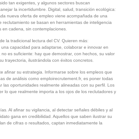
ido tan exigentes, y algunos sectores buscan
jar la incertidumbre. Digital, salud, transición ecológica:
y cada nueva oferta de empleo viene acompañada de una
e reclutamiento se basan en herramientas de inteligencia
uras en cadena, sin contemplaciones.
de la tradicional lectura del CV. Quieren más:
 una capacidad para adaptarse, colaborar e innovar en
no es suficiente: hay que demostrar, con hechos, su valor
u trayectoria, ilustrándola con éxitos concretos.
e afinar su estrategia. Informarse sobre los empleos que
as de análisis como emploirecrutement.fr, es poner todas
ar las oportunidades realmente alineadas con su perfil. Los
 lo que realmente importa a los ojos de los reclutadores y
as. Al afinar su vigilancia, al detectar señales débiles y al
idato gana en credibilidad. Aquellos que saben ilustrar su
lan de cifras o resultados, captan inmediatamente la