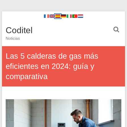
Coditel
Noticias
Las 5 calderas de gas más
eficientes en 2024: guía y
comparativa