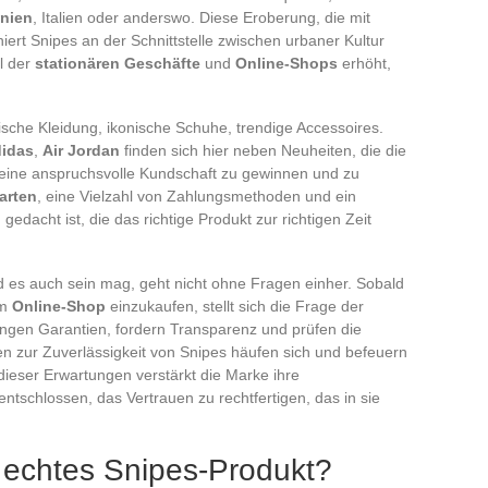
nien
, Italien oder anderswo. Diese Eroberung, die mit
iert Snipes an der Schnittstelle zwischen urbaner Kultur
l der
stationären Geschäfte
und
Online-Shops
erhöht,
ylische Kleidung, ikonische Schuhe, trendige Accessoires.
idas
,
Air Jordan
finden sich hier neben Neuheiten, die die
eine anspruchsvolle Kundschaft zu gewinnen und zu
arten
, eine Vielzahl von Zahlungsmethoden und ein
 gedacht ist, die das richtige Produkt zur richtigen Zeit
es auch sein mag, geht nicht ohne Fragen einher. Sobald
im
Online-Shop
einzukaufen, stellt sich die Frage der
angen Garantien, fordern Transparenz und prüfen die
n zur Zuverlässigkeit von Snipes häufen sich und befeuern
dieser Erwartungen verstärkt die Marke ihre
entschlossen, das Vertrauen zu rechtfertigen, das in sie
 echtes Snipes-Produkt?