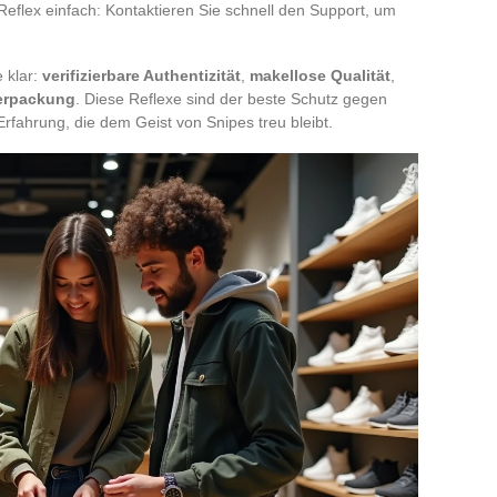
 Reflex einfach: Kontaktieren Sie schnell den Support, um
 klar:
verifizierbare Authentizität
,
makellose Qualität
,
Verpackung
. Diese Reflexe sind der beste Schutz gegen
fahrung, die dem Geist von Snipes treu bleibt.