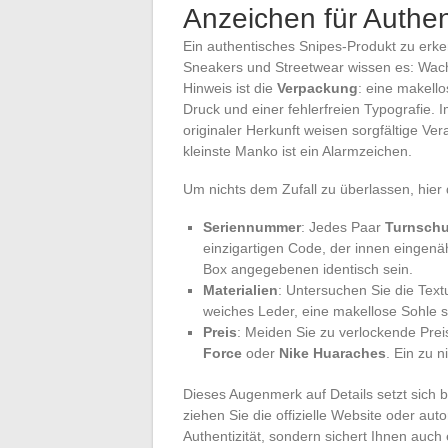
Anzeichen für Authent
Ein authentisches Snipes-Produkt zu erken
Sneakers und Streetwear wissen es: Wachsa
Hinweis ist die
Verpackung
: eine makello
Druck und einer fehlerfreien Typografie. I
originaler Herkunft weisen sorgfältige Ve
kleinste Manko ist ein Alarmzeichen.
Um nichts dem Zufall zu überlassen, hier d
Seriennummer
: Jedes Paar
Turnsch
einzigartigen Code, der innen eingenä
Box angegebenen identisch sein.
Materialien
: Untersuchen Sie die Textu
weiches Leder, eine makellose Sohle s
Preis
: Meiden Sie zu verlockende Prei
Force
oder
Nike Huaraches
. Ein zu n
Dieses Augenmerk auf Details setzt sich b
ziehen Sie die offizielle Website oder auto
Authentizität, sondern sichert Ihnen auch