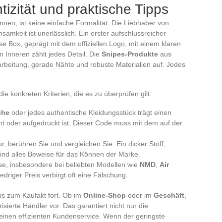
izität und praktische Tipps
nen, ist keine einfache Formalität. Die Liebhaber von
mkeit ist unerlässlich. Ein erster aufschlussreicher
se Box, geprägt mit dem offiziellen Logo, mit einem klaren
m Inneren zählt jedes Detail. Die
Snipes-Produkte
aus
rarbeitung, gerade Nähte und robuste Materialien auf. Jedes
ie konkreten Kriterien, die es zu überprüfen gilt:
uhe
oder jedes authentische Kleidungsstück trägt einen
ht oder aufgedruckt ist. Dieser Code muss mit dem auf der
r, berühren Sie und vergleichen Sie. Ein dicker Stoff,
ind alles Beweise für das Können der Marke.
se, insbesondere bei beliebten Modellen wie
NMD
,
Air
iedriger Preis verbirgt oft eine Fälschung.
is zum Kaufakt fort. Ob im
Online-Shop
oder im
Geschäft
,
risierte Händler vor. Das garantiert nicht nur die
 einen effizienten Kundenservice. Wenn der geringste