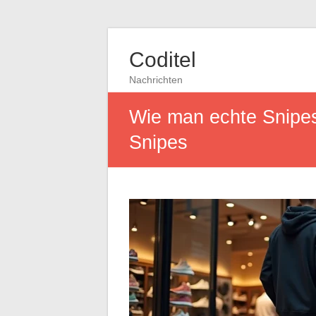
Coditel
Nachrichten
Wie man echte Snipes
Snipes