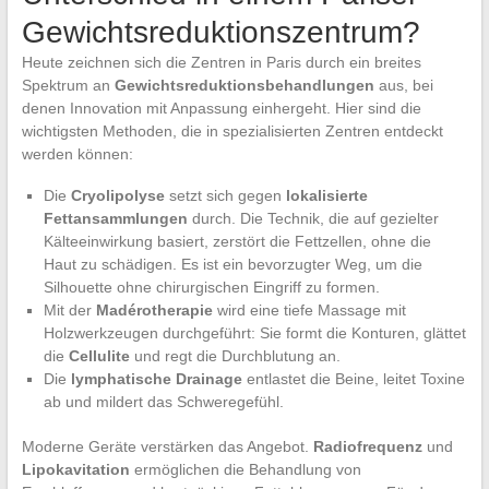
Gewichtsreduktionszentrum?
Heute zeichnen sich die Zentren in Paris durch ein breites
Spektrum an
Gewichtsreduktionsbehandlungen
aus, bei
denen Innovation mit Anpassung einhergeht. Hier sind die
wichtigsten Methoden, die in spezialisierten Zentren entdeckt
werden können:
Die
Cryolipolyse
setzt sich gegen
lokalisierte
Fettansammlungen
durch. Die Technik, die auf gezielter
Kälteeinwirkung basiert, zerstört die Fettzellen, ohne die
Haut zu schädigen. Es ist ein bevorzugter Weg, um die
Silhouette ohne chirurgischen Eingriff zu formen.
Mit der
Madérotherapie
wird eine tiefe Massage mit
Holzwerkzeugen durchgeführt: Sie formt die Konturen, glättet
die
Cellulite
und regt die Durchblutung an.
Die
lymphatische Drainage
entlastet die Beine, leitet Toxine
ab und mildert das Schweregefühl.
Moderne Geräte verstärken das Angebot.
Radiofrequenz
und
Lipokavitation
ermöglichen die Behandlung von