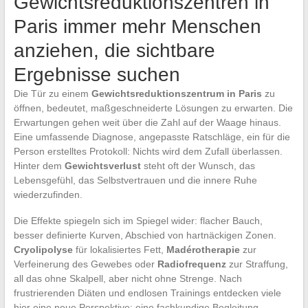
Gewichtsreduktionszentren in
Paris immer mehr Menschen
anziehen, die sichtbare
Ergebnisse suchen
Die Tür zu einem
Gewichtsreduktionszentrum in Paris
zu
öffnen, bedeutet, maßgeschneiderte Lösungen zu erwarten. Die
Erwartungen gehen weit über die Zahl auf der Waage hinaus.
Eine umfassende Diagnose, angepasste Ratschläge, ein für die
Person erstelltes Protokoll: Nichts wird dem Zufall überlassen.
Hinter dem
Gewichtsverlust
steht oft der Wunsch, das
Lebensgefühl, das Selbstvertrauen und die innere Ruhe
wiederzufinden.
Die Effekte spiegeln sich im Spiegel wider: flacher Bauch,
besser definierte Kurven, Abschied von hartnäckigen Zonen.
Cryolipolyse
für lokalisiertes Fett,
Madérotherapie
zur
Verfeinerung des Gewebes oder
Radiofrequenz
zur Straffung,
all das ohne Skalpell, aber nicht ohne Strenge. Nach
frustrierenden Diäten und endlosen Trainings entdecken viele
hier eine neue Perspektive: eine fachkundige Begleitung,